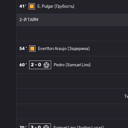
41 '
E. Pulgar
(Грубость)
2-Й ТАЙМ
54 '
Evertton Araujo
(Задержка)
2 - 0
60 '
Pedro
(Samuel Lino)
Т
3 - 0
70 '
Samuel Lino
(Ayrton Lucas)