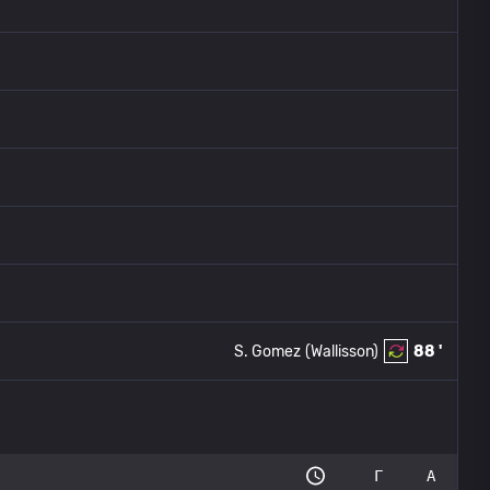
S. Gomez
(Wallisson)
88 '
Г
А