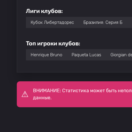
Лиги клубов:
Кубок Либертадорес
Бразилия: Серия Б
Топ игроки клубов:
Henrique Bruno
Paqueta Lucas
Giorgian d
ВНИМАНИЕ: Статистика может быть непол
данные.