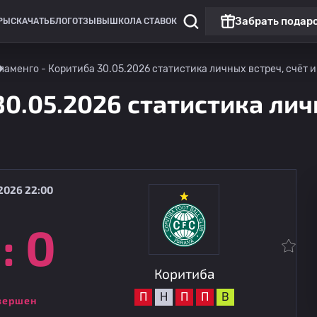
Забрать подар
РЫ
СКАЧАТЬ
БЛОГ
ОТЗЫВЫ
ШКОЛА СТАВОК
ламенго - Коритиба 30.05.2026 статистика личных встреч, счёт и
0.05.2026 статистика личн
2026 22:00
:
0
Чемпионат Бразилии: Серия А
Чемпиона
Коритиба
09.08
02:30
Шапекоэнсе
Коритиба
П
Н
П
П
В
вершен