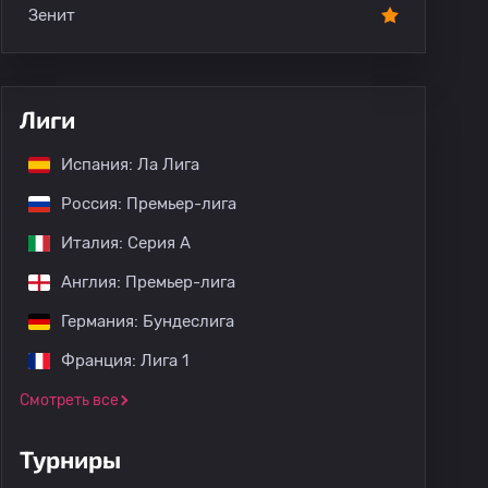
Зенит
Лиги
Испания: Ла Лига
Россия: Премьер-лига
Италия: Серия А
Англия: Премьер-лига
Германия: Бундеслига
Франция: Лига 1
Смотреть все
Турниры