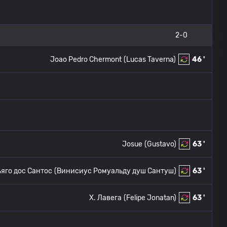
2-0
Joao Pedro Chermont
(Lucas Taverna)
46 '
Josue
(Gustavo)
63 '
ьяго дос Сантос
(Винисиус Ромуальду душ Сантуш)
63 '
Х. Лавега
(Felipe Jonatan)
63 '