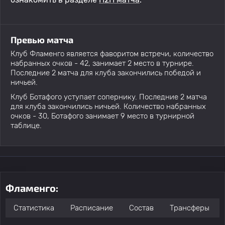
Превью матча
Клуб Фламенго является фаворитом встречи, количество
набранных очков - 42, занимает 2 место в турнире.
Последние 2 матча для клуба закончились победой и
ничьей.
Клуб Ботафого уступает сопернику. Последние 2 матча
для клуба закончились ничьей. Количество набранных
очков - 30, Ботафого занимает 9 место в турнирной
таблице.
Фламенго:
Статистика
Расписание
Состав
Трансферы