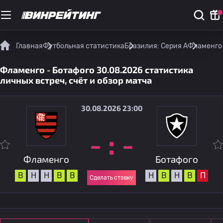
Главная
Футбольная статистика
Бразилия: Серия А
Фламенго 
Фламенго - Ботафого 30.08.2026 статистика
личных встреч, счёт и обзор матча
30.08.2026 23:00
-
:
-
Фламенго
Ботафого
В
Н
Н
В
В
Н
В
Н
В
П
Сделать ставку