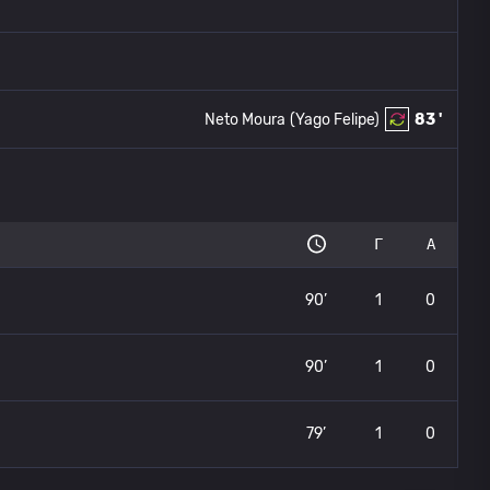
Neto Moura
(Yago Felipe)
83 '
Г
А
90’
1
0
90’
1
0
79’
1
0