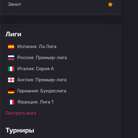
Зенит
Лиги
Испания: Ла Лига
Россия: Премьер-лига
Италия: Серия А
Англия: Премьер-лига
Германия: Бундеслига
Франция: Лига 1
Смотреть все
Турниры