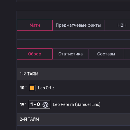
Матч
Предматчевые факты
Н2Н
Обзор
Статистика
Составы
1-Й ТАЙМ
10 '
Leo Ortiz
1 - 0
19 '
Leo Pereira
(Samuel Lino)
2-Й ТАЙМ