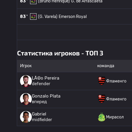
83 '
(Bruno Henrique)
G. de Arrascaeta
83 '
(G. Varela)
Emerson Royal
Статистика игроков - ТОП 3
Игрок
команда
LÃ©o Pereira
Фламенго
defender
Gonzalo Plata
Фламенго
вперед
Gabriel
Мирасол
midfielder