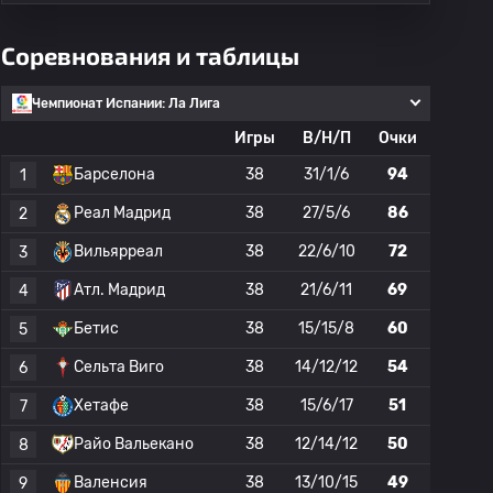
Соревнования и таблицы
Чемпионат Испании: Ла Лига
Игры
В/Н/П
Очки
Барселона
38
31/1/6
94
1
Реал Мадрид
38
27/5/6
86
2
Вильярреал
38
22/6/10
72
3
Атл. Мадрид
38
21/6/11
69
4
Бетис
38
15/15/8
60
5
Сельта Виго
38
14/12/12
54
6
Хетафе
38
15/6/17
51
7
Райо Вальекано
38
12/14/12
50
8
Валенсия
38
13/10/15
49
9