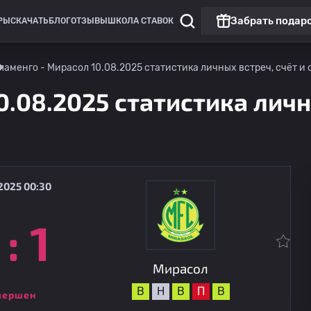
Забрать подар
РЫ
СКАЧАТЬ
БЛОГ
ОТЗЫВЫ
ШКОЛА СТАВОК
ламенго - Мирасол 10.08.2025 статистика личных встреч, счёт и 
.08.2025 статистика личн
2025 00:30
:
1
Кубок Либертадорес
Чемпиона
Мирасол
14.08
01:00
LDU Кито
Мирасол
В
Н
В
П
В
вершен