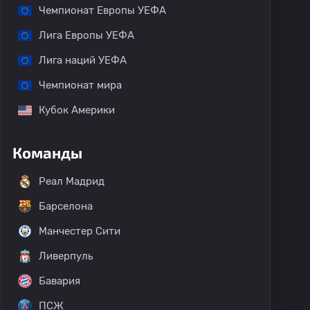
Чемпионат Европы УЕФА
Лига Европы УЕФА
Лига наций УЕФА
Чемпионат мира
Кубок Америки
Команды
Реал Мадрид
Барселона
Манчестер Сити
Ливерпуль
Бавария
ПСЖ