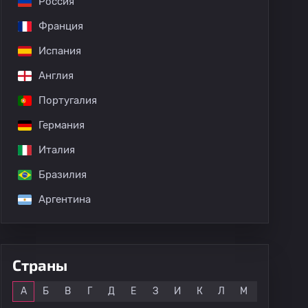
Россия
Франция
Испания
Англия
Португалия
Германия
Италия
Бразилия
Аргентина
Страны
Все
А
Б
В
Г
Д
Е
З
И
К
Л
М
Н
О