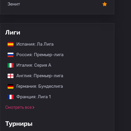
Зенит
Лиги
Испания: Ла Лига
Россия: Премьер-лига
Италия: Серия А
Англия: Премьер-лига
Германия: Бундеслига
Франция: Лига 1
Смотреть все
Турниры