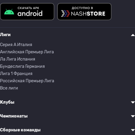
Лиги
Серия A Италия
Английская Премьер Лига
Ла Лига Испания
Бундеслига Германия
Лига 1 Франция
Российская Премьер Лига
Все лиги
Клубы
Чемпионаты
Сборные команды