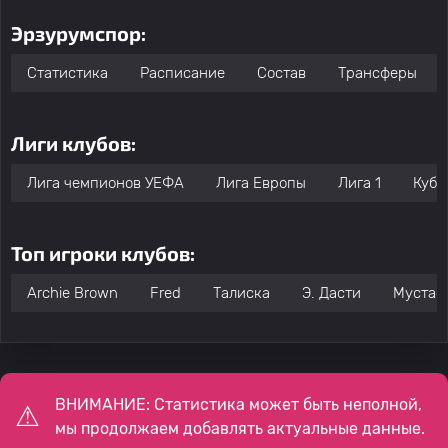
Эрзурумспор:
Статистика
Расписание
Состав
Трансферы
Лиги клубов:
Лига чемпионов УЕФА
Лига Европы
Лига 1
Кубо
Топ игроки клубов:
Archie Brown
Fred
Талиска
Э. Дасти
Мустаф
ВНИМАНИЕ: Статистика может быть неполной,
мы продолжаем добавлять актуальные данные.