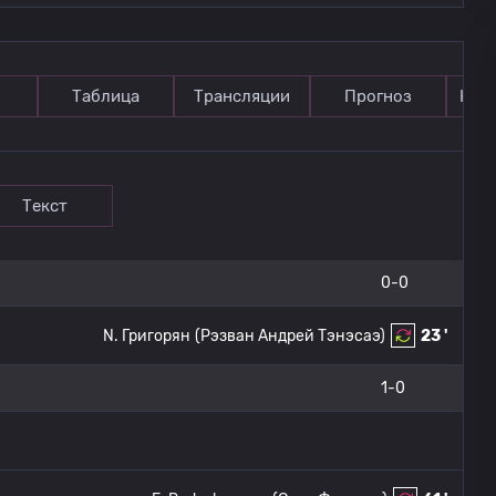
Таблица
Трансляции
Прогноз
Ком
Текст
0-0
N. Григорян
(Рэзван Андрей Тэнэсаэ)
23 '
1-0