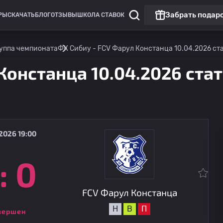
Забрать подар
РЫ
СКАЧАТЬ
БЛОГ
ОТЗЫВЫ
ШКОЛА СТАВОК
руппа чемпионата
ФК Сибиу - FCV Фарул Констанца 10.04.2026 ста
Констанца 10.04.2026 ста
2026 19:00
:
0
Чемпионат Румынии: Лига 1
FCV Фарул Констанца
08.08
18:30
Кишинев
FCV Фарул Констанца
Н
В
П
вершен