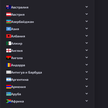
Австралия
Австрия
Азербайджан
Азия
Албания
Алжир
Англия
Ангола
Андорра
Антигуа и Барбуда
Аргентина
Армения
Аруба
Африка