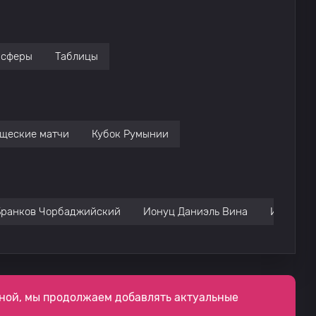
нсферы
Таблицы
щеские матчи
Кубок Румынии
Бранков Чорбаджийский
Ионуц Даниэль Вина
Ионут Ю
ной, мы продолжаем добавлять актуальные