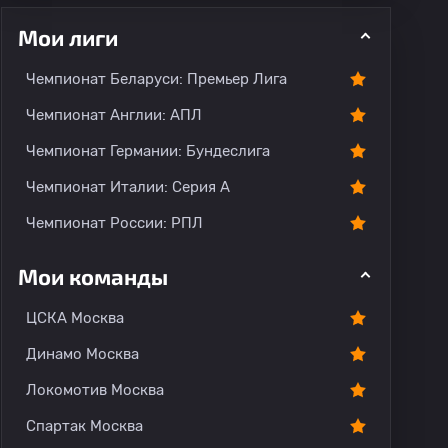
Мои лиги
Чемпионат Беларуси: Премьер Лига
ментарии
Чемпионат Англии: АПЛ
Чемпионат Германии: Бундеслига
Чемпионат Италии: Серия А
Чемпионат России: РПЛ
Мои команды
ЦСКА Москва
Динамо Москва
Локомотив Москва
Спартак Москва