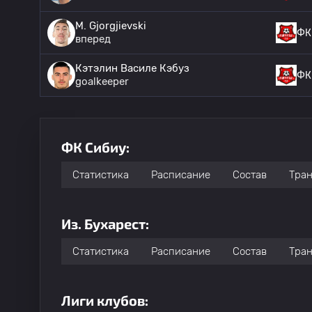
M. Gjorgjievski
ФК
вперед
Кэтэлин Василе Кэбуз
ФК
goalkeeper
ФК Сибиу:
Статистика
Расписание
Состав
Тра
Из. Бухарест:
Статистика
Расписание
Состав
Тра
Лиги клубов: