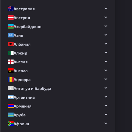
Австралия
Австрия
Азербайджан
Азия
Албания
Алжир
Англия
Ангола
Андорра
Антигуа и Барбуда
Аргентина
Армения
Аруба
Африка