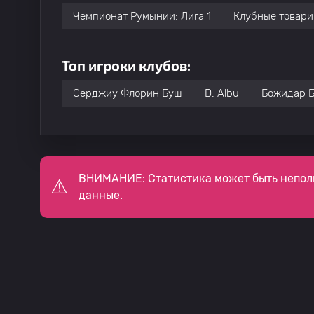
Чемпионат Румынии: Лига 1
Клубные товари
Топ игроки клубов:
Серджиу Флорин Буш
D. Albu
Божидар 
ВНИМАНИЕ: Статистика может быть непол
данные.