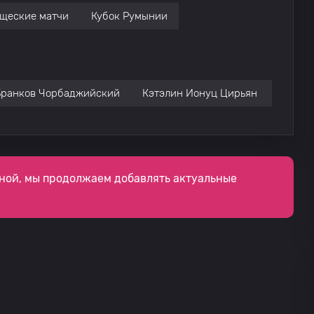
щеские матчи
Кубок Румынии
Бранков Чорбаджийский
Кэтэлин Ионуц Цирьян
Алекс
ной, мы продолжаем добавлять актуальные