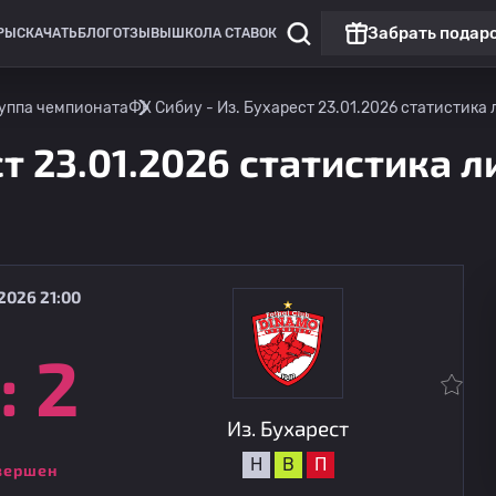
Забрать подар
РЫ
СКАЧАТЬ
БЛОГ
ОТЗЫВЫ
ШКОЛА СТАВОК
руппа чемпионата
ФК Сибиу - Из. Бухарест 23.01.2026 статистика 
т 23.01.2026 статистика л
2026 21:00
:
2
Чемпионат Румынии: Лига 1
Из. Бухарест
08.08
21:30
ФК Волунтари
Из. Бухарест
Н
В
П
вершен