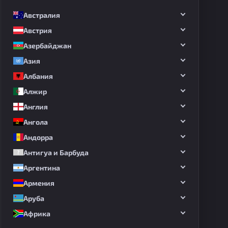
Австралия
Австрия
Азербайджан
Азия
Албания
Алжир
Англия
Ангола
Андорра
Антигуа и Барбуда
Аргентина
Армения
Аруба
Африка