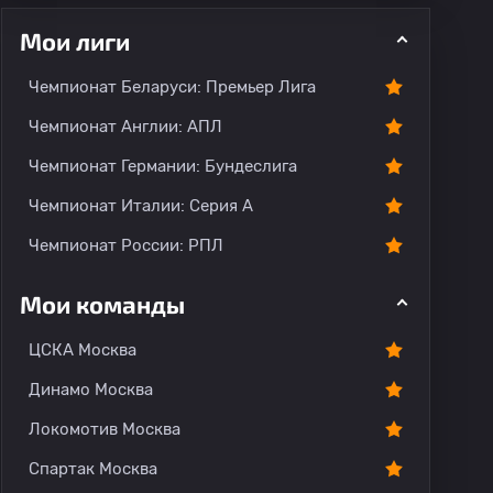
Мои лиги
Чемпионат Беларуси: Премьер Лига
ментарии
Чемпионат Англии: АПЛ
Чемпионат Германии: Бундеслига
Чемпионат Италии: Серия А
Чемпионат России: РПЛ
Мои команды
ЦСКА Москва
Динамо Москва
Локомотив Москва
Спартак Москва