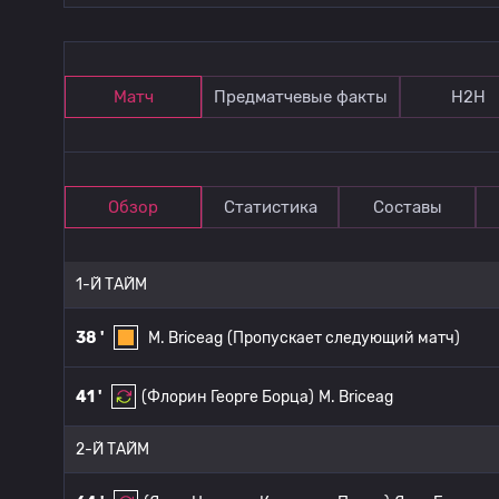
Матч
Предматчевые факты
Н2Н
Обзор
Статистика
Составы
1-Й ТАЙМ
38 '
M. Briceag
(Пропускает следующий матч)
41 '
(Флорин Георге Борца)
M. Briceag
2-Й ТАЙМ