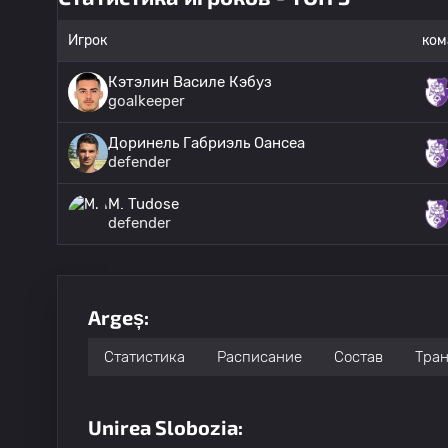
Игрок
ком
Кэтэлин Василе Кэбуз
goalkeeper
Доринель Габриэль Оансеа
defender
M. Tudose
defender
Argeș:
Статистика
Расписание
Состав
Тра
Unirea Slobozia: