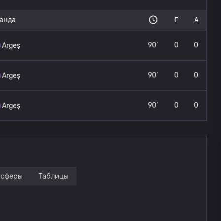
анда
Г
А
90’
0
0
Argeș
90’
0
0
Argeș
90’
0
0
Argeș
нсферы
Таблицы