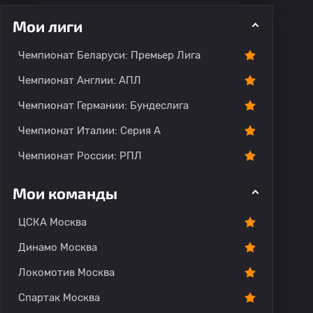
Мои лиги
Чемпионат Беларуси: Премьер Лига
ментарии
Чемпионат Англии: АПЛ
Чемпионат Германии: Бундеслига
Чемпионат Италии: Серия А
Чемпионат России: РПЛ
Мои команды
ЦСКА Москва
Динамо Москва
Локомотив Москва
Спартак Москва