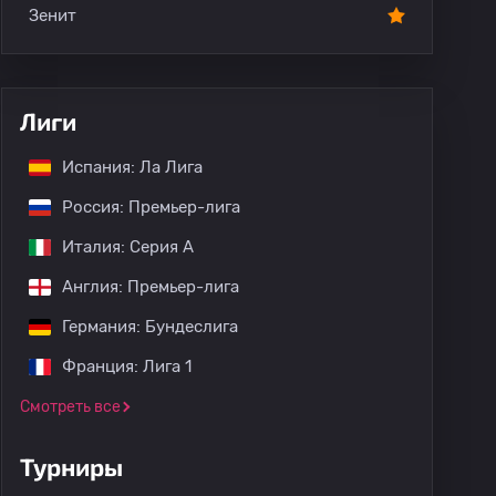
Зенит
Лиги
Испания: Ла Лига
Россия: Премьер-лига
Италия: Серия А
Англия: Премьер-лига
Германия: Бундеслига
Франция: Лига 1
Смотреть все
Турниры