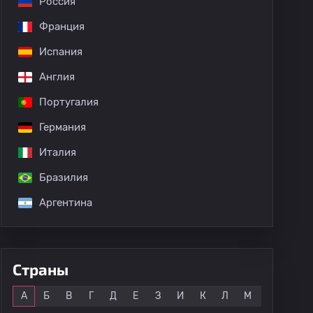
Россия
Франция
Испания
Англия
Португалия
Германия
Италия
Бразилия
Аргентина
Страны
Все
А
Б
В
Г
Д
Е
З
И
К
Л
М
Н
О