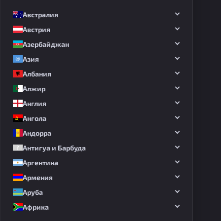
Австралия
Австрия
Азербайджан
Азия
Албания
Алжир
Англия
Ангола
Андорра
Антигуа и Барбуда
Аргентина
Армения
Аруба
Африка