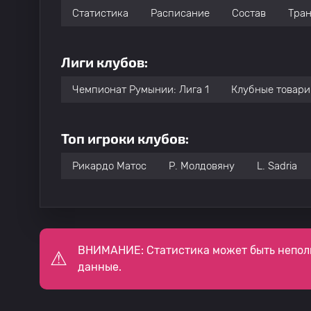
Статистика
Расписание
Состав
Тра
Лиги клубов:
Чемпионат Румынии: Лига 1
Клубные товари
Топ игроки клубов:
Рикардо Матос
Р. Молдовяну
L. Sadria
ВНИМАНИЕ: Статистика может быть непол
данные.