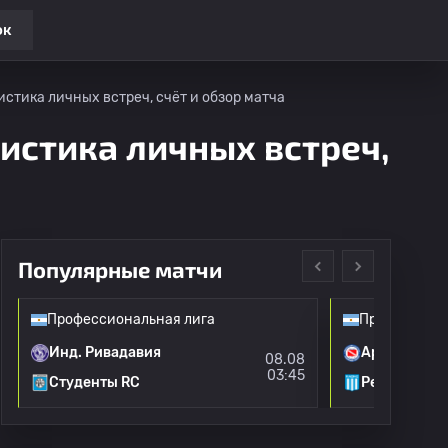
ок
истика личных встреч, счёт и обзор матча
тистика личных встреч,
Популярные матчи
Профессиональная лига
Профессиона
Инд. Ривадавия
Аргентинос
08.08
03:45
Студенты RC
Рейсинг Клу