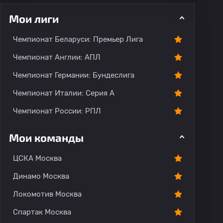
Мои лиги
Чемпионат Беларуси: Премьер Лига
Чемпионат Англии: АПЛ
Чемпионат Германии: Бундеслига
рогноз
Комментарии
Чемпионат Италии: Серия А
Чемпионат России: РПЛ
Мои команды
ЦСКА Москва
Динамо Москва
Локомотив Москва
Спартак Москва