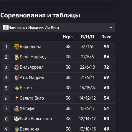
Соревнования и таблицы
Чемпионат Испании: Ла Лига
Игры
В/Н/П
Очки
Барселона
38
31/1/6
94
1
Реал Мадрид
38
27/5/6
86
2
Вильярреал
38
22/6/10
72
3
Атл. Мадрид
38
21/6/11
69
4
Бетис
38
15/15/8
60
5
Сельта Виго
38
14/12/12
54
6
Хетафе
38
15/6/17
51
7
Райо Вальекано
38
12/14/12
50
8
Валенсия
38
13/10/15
49
9