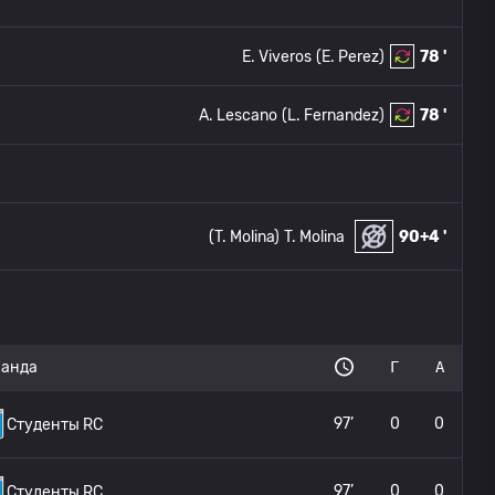
E. Viveros
(E. Perez)
78 '
A. Lescano
(L. Fernandez)
78 '
(T. Molina)
T. Molina
90+4 '
манда
Г
А
97’
0
0
Студенты RC
97’
0
0
Студенты RC