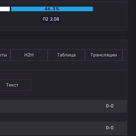
46.3%
П2
2.08
кты
Н2Н
Таблица
Трансляции
П
Текст
0-0
0-0