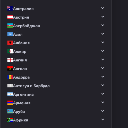
Австралия
Австрия
Азербайджан
Азия
Албания
Алжир
Англия
Ангола
Андорра
Антигуа и Барбуда
Аргентина
Армения
Аруба
Африка