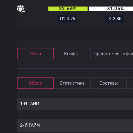
22.66%
31.05%
П1
4.25
Х
2.85
Матч
Коэфф.
Предматчевые фа
Обзор
Статистика
Составы
1-Й ТАЙМ
2-Й ТАЙМ