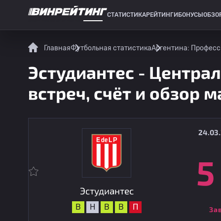
СТАТИСТИКА
РЕЙТИНГИ
БОНУСЫ
ОБЗО
СПОРТИВНАЯ СТАТИСТИКА
Главная
Футбольная статистика
Аргентина: Професс
Эстудиантес - Централ
встреч, счёт и обзор м
24.03.
5
Эстудиантес
В
Н
В
В
П
За