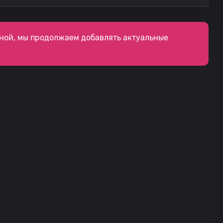
ной, мы продолжаем добавлять актуальные