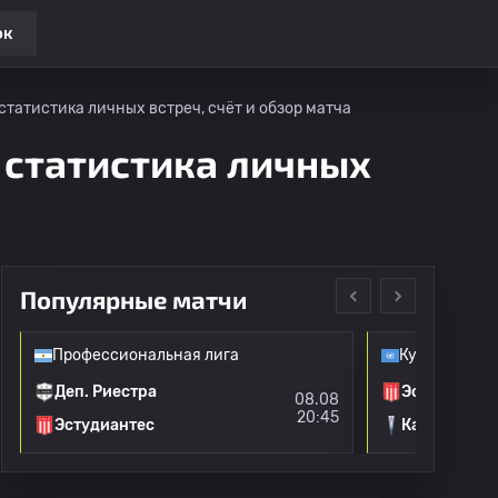
ок
статистика личных встреч, счёт и обзор матча
 статистика личных
Популярные матчи
Профессиональная лига
Кубок Либер
Деп. Риестра
Эстудианте
08.08
20:45
Эстудиантес
Католическ