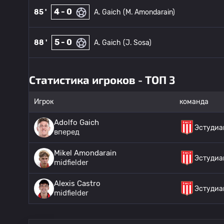
4 - 0
85 '
A. Gaich
(M. Amondarain)
5 - 0
88 '
A. Gaich
(J. Sosa)
Статистика игроков - ТОП 3
Игрок
команда
Adolfo Gaich
Эстудиа
вперед
Mikel Amondarain
Эстудиа
midfielder
Alexis Castro
Эстудиа
midfielder