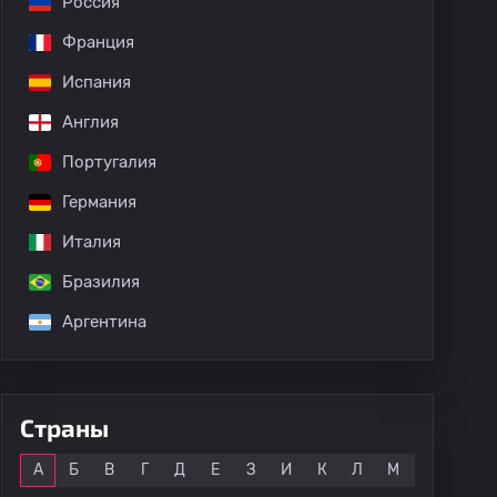
Россия
Франция
Испания
Англия
Португалия
Германия
Италия
Бразилия
Аргентина
ищеские матчи
Южноамериканский кубок
Аргентина: 
Страны
Все
А
Б
В
Г
Д
Е
З
И
К
Л
М
Н
О