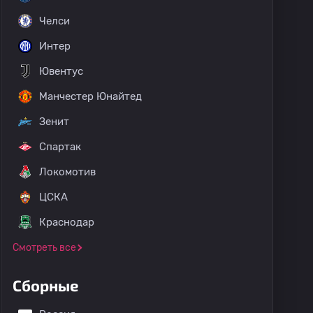
Челси
Интер
Ювентус
Манчестер Юнайтед
Зенит
Спартак
Локомотив
ЦСКА
Краснодар
Смотреть все
Сборные