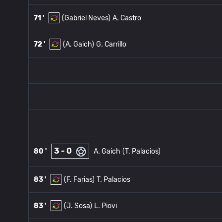
71 '
(Gabriel Neves)
A. Castro
72 '
(A. Gaich)
G. Carrillo
3 - 0
80 '
A. Gaich
(T. Palacios)
83 '
(F. Farias)
T. Palacios
83 '
(J. Sosa)
L. Piovi