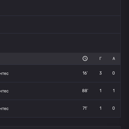
Г
А
16’
3
0
нтес
88’
1
1
нтес
71’
1
0
нтес