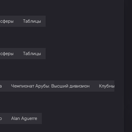
нсферы
Таблицы
нсферы
Таблицы
а
Чемпионат Арубы: Высший дивизион
Клубные товар
o
Alan Aguerre