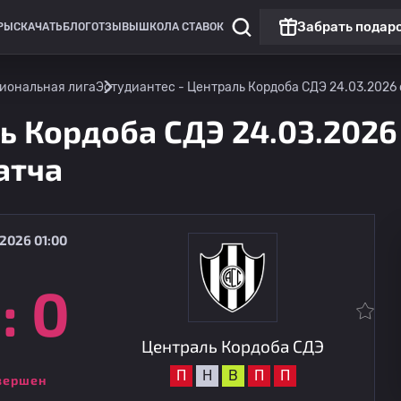
Забрать подар
РЫ
СКАЧАТЬ
БЛОГ
ОТЗЫВЫ
ШКОЛА СТАВОК
иональная лига
Эстудиантес - Централь Кордоба СДЭ 24.03.2026 
ь Кордоба СДЭ 24.03.2026
атча
2026 01:00
:
0
Профессиональная лига
Санта-Фе Юнион
11.08
03:15
Централь Кордоба СДЭ
Централь Кордоба СДЭ
П
Н
В
П
П
вершен