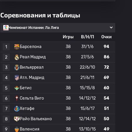
Соревнования и таблицы
Чемпионат Испании: Ла Лига
Игры
В/Н/П
Очки
Барселона
38
31/1/6
94
1
Реал Мадрид
38
27/5/6
86
2
Вильярреал
38
22/6/10
72
3
Атл. Мадрид
38
21/6/11
69
4
Бетис
38
15/15/8
60
5
Сельта Виго
38
14/12/12
54
6
Хетафе
38
15/6/17
51
7
Райо Вальекано
38
12/14/12
50
8
Валенсия
38
13/10/15
49
9