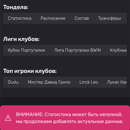
Тондела:
Статистика
Расписание
Состав
Трансферы
Лиги клубов:
Кубок Португалии
Лига Португалии BWIN
Клубные 
Топ игроки клубов:
Dudu
Мистер Дэвид Грило
Linck Leo
Лукас Кан
ВНИМАНИЕ: Статистика может быть неполной,
мы продолжаем добавлять актуальные данные.