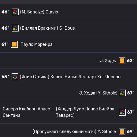
46 '
(M. Scholze)
Otavio
46 '
(Биллал Брахими)
G. Doue
61 '
Пауло Морейра
J. Ходж
62 '
65 '
(Янис Стоика)
Кевин Нильс Леннарт Хёг Янссон
J. Ходж
(Y. Sithole)
67 '
Сисеро Клебсон Алвес
(Хелдер Луис Лопес Виейра
67 '
Сантана
Таварес)
(Пропускает следующий матч)
Y. Sithole
69 '