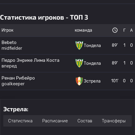
Статистика игроков - ТОП 3
Игрок
команда
Г
А
Bebeto
89’
1
0
Тондела
midfielder
Педро Энрике Лима Коста
89’
1
0
Тондела
вперед
Ренан Рибейро
101’
0
0
Эстрела
goalkeeper
Эстрела:
Статистика
Расписание
Состав
Трансферы