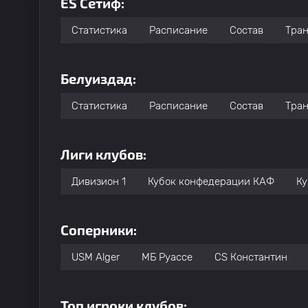
ES Сетиф:
Статистика
Расписание
Состав
Тра
Белуиздад:
Статистика
Расписание
Состав
Тра
Лиги клубов:
Дивизион 1
Кубок конфедерации КАФ
Ку
Соперники:
USM Alger
МБ Руассе
CS Константин
Топ игроки клубов: