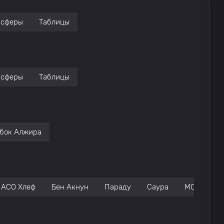
нсферы
Таблицы
нсферы
Таблицы
бок Алжира
АСО Хлеф
Бен Акнун
Параду
Саура
MC Oran