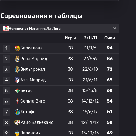
Соревнования и таблицы
Чемпионат Испании: Ла Лига
Игры
В/Н/П
Очки
Барселона
38
31/1/6
94
1
Реал Мадрид
38
27/5/6
86
2
Вильярреал
38
22/6/10
72
3
Атл. Мадрид
38
21/6/11
69
4
Бетис
38
15/15/8
60
5
Сельта Виго
38
14/12/12
54
6
Хетафе
38
15/6/17
51
7
Райо Вальекано
38
12/14/12
50
8
Валенсия
38
13/10/15
49
9