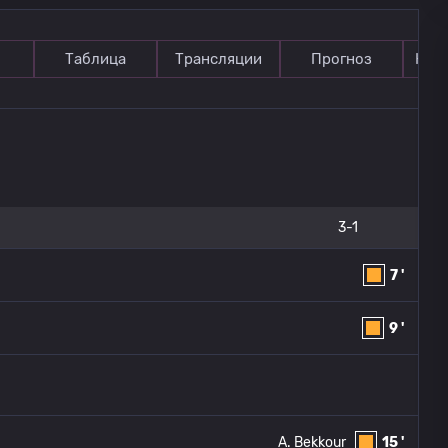
Таблица
Трансляции
Прогноз
Ком
3-1
7 '
9 '
A. Bekkour
15 '