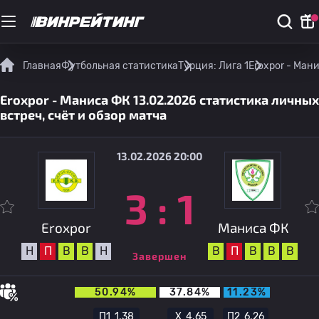
Главная
Футбольная статистика
Турция: Лига 1
Eroxpor - Ман
Eroxpor - Маниса ФК 13.02.2026 статистика личных
встреч, счёт и обзор матча
13.02.2026 20:00
3
:
1
Eroxpor
Маниса ФК
Н
П
В
В
Н
В
П
В
В
В
Завершен
50.94%
37.84%
11.23%
П1
1.38
Х
4.65
П2
6.26