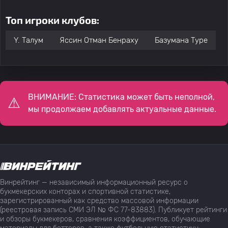
Топ игроки клубов:
Y. Талум
Яссин Отман Бенраху
Базумана Туре
ВНИМАНИЕ: Статистика может быть неполной,
мы продолжаем добавлять актуальные данные.
Винрейтинг — независимый информационный ресурс о
букмекерских конторах и спортивной статистике,
зарегистрированный как средство массовой информации
(реестровая запись СМИ ЭЛ № ФС 77-83883). Публикует рейтинги
и обзоры букмекеров, сравнения коэффициентов, обучающие