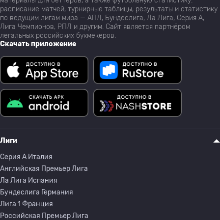
материалы для беттеров, а также футбольную статистику:
расписание матчей, турнирные таблицы, результаты и статистику
по ведущим лигам мира — АПЛ, Бундеслига, Ла Лига, Серия А,
Лига Чемпионов, РПЛ и другим. Сайт является партнёром
легальных российских букмекеров.
Скачать приложение
Лиги
Серия A Италия
Английская Премьер Лига
Ла Лига Испания
Бундеслига Германия
Лига 1 Франция
Российская Премьер Лига