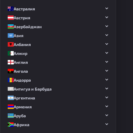
Австралия
Австрия
Азербайджан
Азия
Албания
Алжир
Англия
Ангола
Андорра
Антигуа и Барбуда
Аргентина
Армения
Аруба
Африка