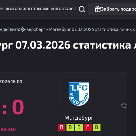
Забрать подар
РЫ
СКАЧАТЬ
БЛОГ
ОТЗЫВЫ
ШКОЛА СТАВОК
ундеслига
Эльверсберг - Магдебург 07.03.2026 статистика личных 
рг 07.03.2026 статистика 
2026 18:00
:
0
Вторая Бундеслига
Матч дня
Магдебург
08.08
14:00
Брунсвик
Магдебург
П
В
В
П
В
вершен