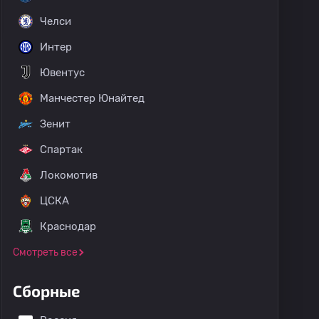
Челси
Интер
Ювентус
Манчестер Юнайтед
Зенит
Спартак
Локомотив
ЦСКА
Краснодар
Смотреть все
Сборные