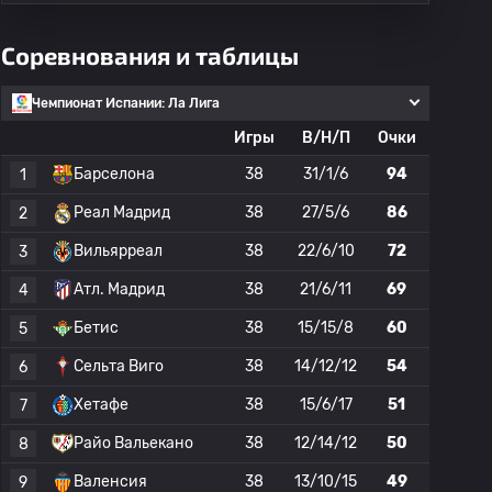
Соревнования и таблицы
Чемпионат Испании: Ла Лига
Игры
В/Н/П
Очки
Барселона
38
31/1/6
94
1
Реал Мадрид
38
27/5/6
86
2
Вильярреал
38
22/6/10
72
3
Атл. Мадрид
38
21/6/11
69
4
Бетис
38
15/15/8
60
5
Сельта Виго
38
14/12/12
54
6
Хетафе
38
15/6/17
51
7
Райо Вальекано
38
12/14/12
50
8
Валенсия
38
13/10/15
49
9