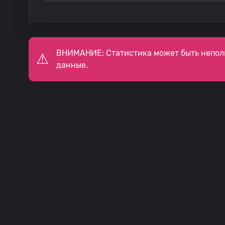
ВНИМАНИЕ: Статистика может быть непол
данные.