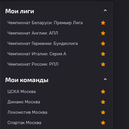
Мои лиги
Чемпионат Беларуси: Премьер Лига
Чемпионат Англии: АПЛ
Чемпионат Германии: Бундеслига
Чемпионат Италии: Серия А
Чемпионат России: РПЛ
Мои команды
ЦСКА Москва
Динамо Москва
Локомотив Москва
Спартак Москва