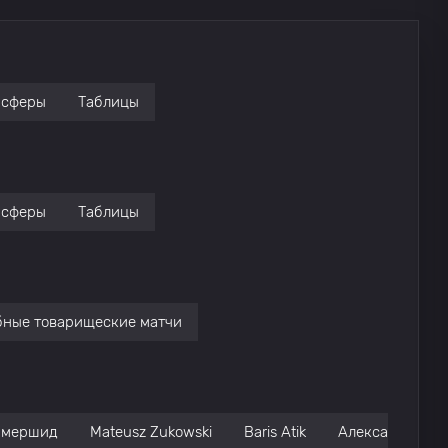
нсферы
Таблицы
нсферы
Таблицы
бные товарищеские матчи
ммершид
Mateusz Zukowski
Baris Atik
Александр Нол