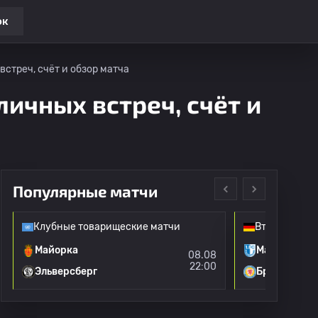
ок
встреч, счёт и обзор матча
личных встреч, счёт и
Популярные матчи
Клубные товарищеские матчи
Вторая Бунд
Майорка
Магдебург
08.08
22:00
Эльверсберг
Брунсвик