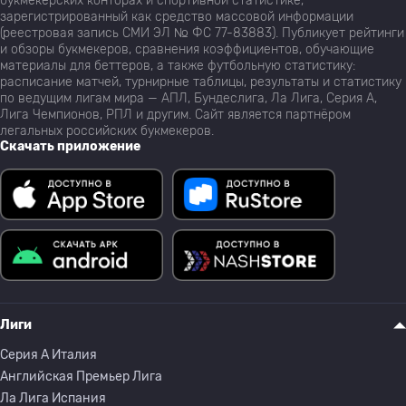
букмекерских конторах и спортивной статистике,
зарегистрированный как средство массовой информации
(реестровая запись СМИ ЭЛ № ФС 77-83883). Публикует рейтинги
и обзоры букмекеров, сравнения коэффициентов, обучающие
материалы для беттеров, а также футбольную статистику:
расписание матчей, турнирные таблицы, результаты и статистику
по ведущим лигам мира — АПЛ, Бундеслига, Ла Лига, Серия А,
Лига Чемпионов, РПЛ и другим. Сайт является партнёром
легальных российских букмекеров.
Скачать приложение
Лиги
Серия A Италия
Английская Премьер Лига
Ла Лига Испания