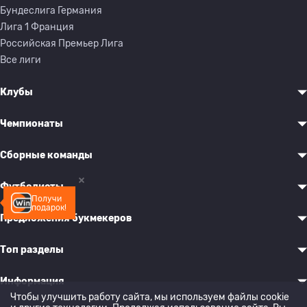
Бундеслига Германия
Лига 1 Франция
Российская Премьер Лига
Все лиги
Клубы
Чемпионаты
Сборные команды
Футболисты
Получи
подарок!
Предложения букмекеров
Топ разделы
Информация
Чтобы улучшить работу сайта, мы используем файлы cookie