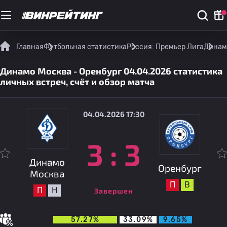
Главная
Футбольная статистика
Россия: Премьер Лига
Динамо
Динамо Москва - Оренбург 04.04.2026 статистика
личных встреч, счёт и обзор матча
04.04.2026 17:30
3
:
3
Динамо
Оренбург
Москва
П
В
П
Н
Завершен
57.27%
33.09%
9.65%