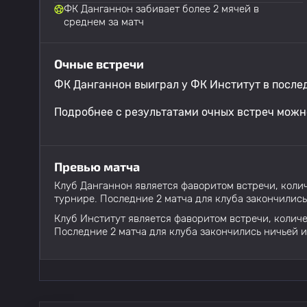
ФК Данганнон забивает более 2 мячей в
среднем за матч
Очные встречи
ФК Данганнон выиграл у ФК Институт в посл
Подробнее с результатами очных встреч можн
Превью матча
Клуб Данганнон является фаворитом встречи, колич
турнире. Последние 2 матча для клуба закончились
Клуб Институт является фаворитом встречи, количе
Последние 2 матча для клуба закончились ничьей 