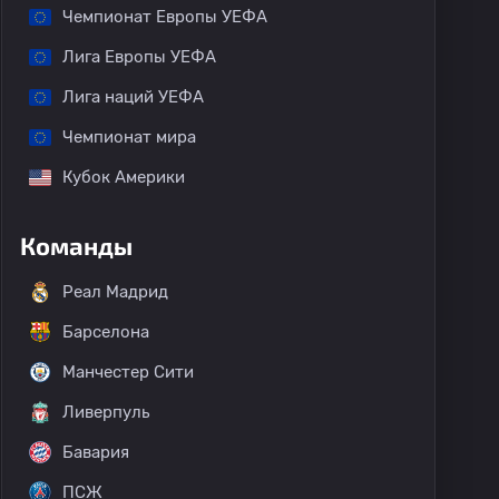
Чемпионат Европы УЕФА
Лига Европы УЕФА
Лига наций УЕФА
Чемпионат мира
Кубок Америки
Команды
Реал Мадрид
иги Северной Ирландии
Северная Ирландия: Чарити Шилд
Барселона
Манчестер Сити
Ливерпуль
Бавария
ПСЖ