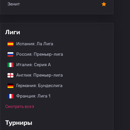
Зенит
Лиги
Испания: Ла Лига
Россия: Премьер-лига
Италия: Серия А
Англия: Премьер-лига
Германия: Бундеслига
Франция: Лига 1
Смотреть все
Турниры