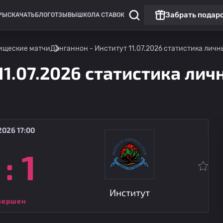
Забрать подар
РЫ
СКАЧАТЬ
БЛОГ
ОТЗЫВЫ
ШКОЛА СТАВОК
ищеские матчи
Данганнон - Институт 11.07.2026 статистика личны
11.07.2026 статистика личн
.2026 17:00
:
1
Чемпионшип 1
Институт
11.08
21:45
Баллинамаллард
Институт
вершен