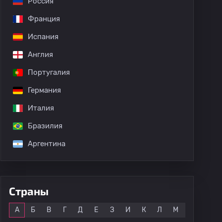
Россия
Франция
Испания
Англия
Португалия
Германия
Италия
Бразилия
Аргентина
Страны
Все
А
Б
В
Г
Д
Е
З
И
К
Л
М
Н
О