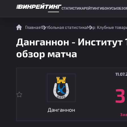
СТАТИСТИКА
РЕЙТИНГИ
БОНУСЫ
ОБЗО
СПОРТИВНАЯ СТАТИСТИКА
Главная
Футбольная статистика
Мир: Клубные товар
Данганнон - Институт 
обзор матча
11.07
3
Данганнон
За