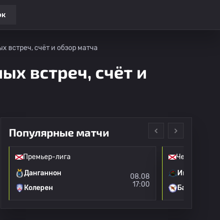
ок
х встреч, счёт и обзор матча
ых встреч, счёт и
Популярные матчи
Премьер-лига
Чемпионшип
Данганнон
Институт
08.08
17:00
Колерен
Баллинамал