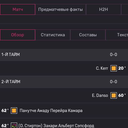
Матч
Предматчевые факты
Н2Н
Обзор
Статистика
Составы
Текс
1-Й ТАЙМ
0-0
C. Kerr
20 '
2-Й ТАЙМ
0-0
E. Danso
60 '
62 '
Панутче Амаду Перейра Камара
62 '
(O. Стиртон)
Закари Альберт Сэпсфорд