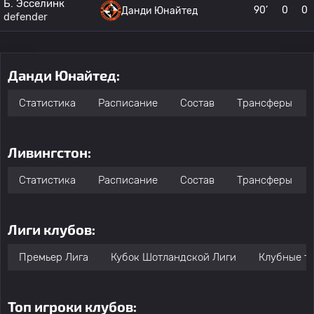
Б. Эсселинк
90’
0
0
Данди Юнайтед
defender
Данди Юнайтед:
Статистика
Расписание
Состав
Трансферы
Ливингстон:
Статистика
Расписание
Состав
Трансферы
Лиги клубов:
Премьер Лига
Кубок Шотландской Лиги
Клубные т
Топ игроки клубов: