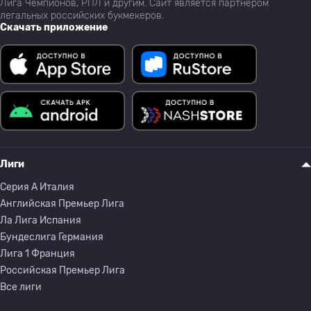
Лига Чемпионов, РПЛ и другим. Сайт является партнёром
легальных российских букмекеров.
Скачать приложение
Лиги
Серия A Италия
Английская Премьер Лига
Ла Лига Испания
Бундеслига Германия
Лига 1 Франция
Российская Премьер Лига
Все лиги