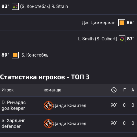
83 '
(S. Констебль)
R. Strain
Дж. Циммерман
86 '
L. Smith
(S. Culbert)
87 '
89 '
S. Констебль
Статистика игроков - ТОП 3
Игрок
команда
Г
А
D. Ричардс
90’
0
0
Данди Юнайтед
goalkeeper
S. Хардинг
90’
0
0
Данди Юнайтед
defender