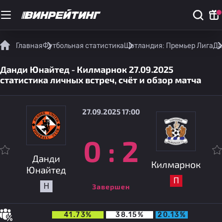
Главная
Футбольная статистика
Шотландия: Премьер Лига
Да
Данди Юнайтед - Килмарнок 27.09.2025
статистика личных встреч, счёт и обзор матча
27.09.2025 17:00
0
:
2
Данди
Килмарнок
Юнайтед
П
Н
Завершен
41.73%
38.15%
20.13%