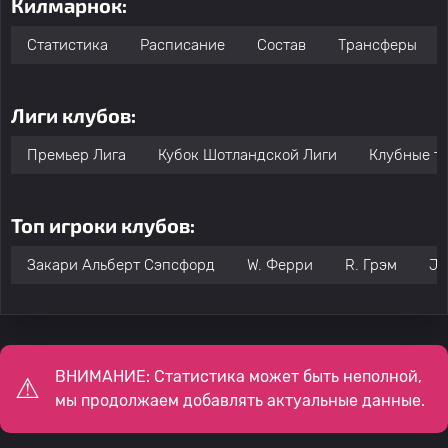
Килмарнок:
Статистика
Расписание
Состав
Трансферы
Лиги клубов:
Премьер Лига
Кубок Шотландской Лиги
Клубные т
Топ игроки клубов:
Закари Альберт Сэпсфорд
W. Ферри
R. Грэм
Jo
ВНИМАНИЕ: Статистика может быть неполной,
мы продолжаем добавлять актуальные данные.