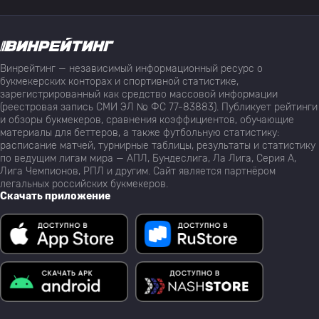
Винрейтинг — независимый информационный ресурс о
букмекерских конторах и спортивной статистике,
зарегистрированный как средство массовой информации
(реестровая запись СМИ ЭЛ № ФС 77-83883). Публикует рейтинги
и обзоры букмекеров, сравнения коэффициентов, обучающие
материалы для беттеров, а также футбольную статистику:
расписание матчей, турнирные таблицы, результаты и статистику
по ведущим лигам мира — АПЛ, Бундеслига, Ла Лига, Серия А,
Лига Чемпионов, РПЛ и другим. Сайт является партнёром
легальных российских букмекеров.
Скачать приложение