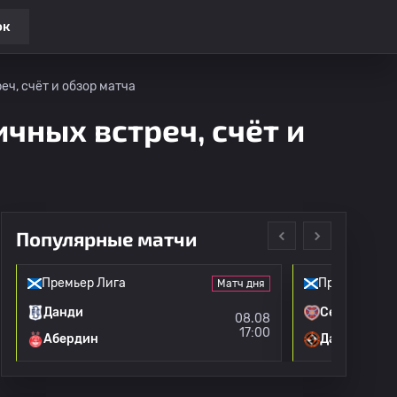
ок
ч, счёт и обзор матча
чных встреч, счёт и
Популярные матчи
Премьер Лига
Премьер Лиг
Матч дня
Данди
Сердца
08.08
17:00
Абердин
Данди Юнай