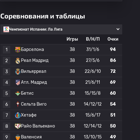
Соревнования и таблицы
Чемпионат Испании: Ла Лига
Игры
В/Н/П
Очки
Барселона
38
31/1/6
94
1
Реал Мадрид
38
27/5/6
86
2
Вильярреал
38
22/6/10
72
3
Атл. Мадрид
38
21/6/11
69
4
Бетис
38
15/15/8
60
5
Сельта Виго
38
14/12/12
54
6
Хетафе
38
15/6/17
51
7
Райо Вальекано
38
12/14/12
50
8
Валенсия
38
13/10/15
49
9