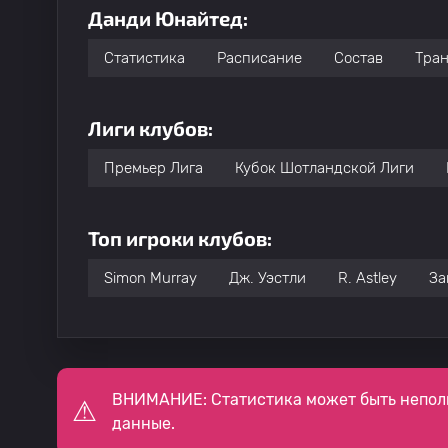
Данди Юнайтед:
Статистика
Расписание
Состав
Тра
Лиги клубов:
Премьер Лига
Кубок Шотландской Лиги
Топ игроки клубов:
Simon Murray
Дж. Уэстли
R. Astley
За
ВНИМАНИЕ: Статистика может быть непол
данные.