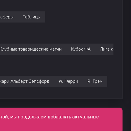
нсферы
Таблицы
Клубные товарищеские матчи
Кубок ФА
Лига конфере
кари Альберт Сэпсфорд
W. Ферри
R. Грэм
ной, мы продолжаем добавлять актуальные