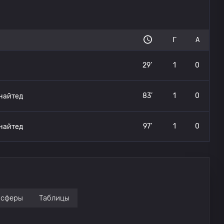
Г
А
29’
1
0
83’
1
0
найтед
97’
1
0
найтед
нсферы
Таблицы