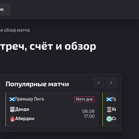
ок
 и обзор матча
треч, счёт и обзор
Популярные матчи
Премьер Лига
Премьер Лиг
Матч дня
Данди
Килмарнок
08.08
17:00
Абердин
Селтик