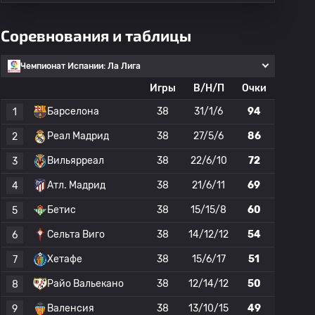
Соревнования и таблицы
Чемпионат Испании: Ла Лига
Игры
В/Н/П
Очки
Барселона
38
31/1/6
94
1
Реал Мадрид
38
27/5/6
86
2
Вильярреал
38
22/6/10
72
3
Атл. Мадрид
38
21/6/11
69
4
Бетис
38
15/15/8
60
5
Сельта Виго
38
14/12/12
54
6
Хетафе
38
15/6/17
51
7
Райо Вальекано
38
12/14/12
50
8
Валенсия
38
13/10/15
49
9