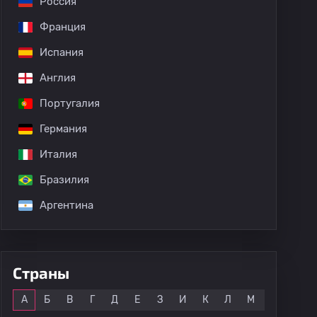
Россия
Франция
Испания
Англия
ские матчи
Кубок ФА
Португалия
Германия
Италия
Бразилия
Аргентина
Страны
Все
А
Б
В
Г
Д
Е
З
И
К
Л
М
Н
О