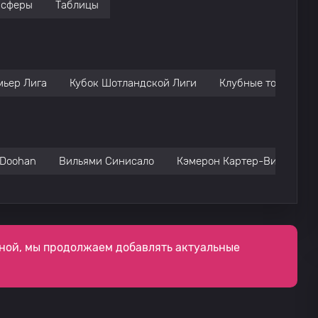
нсферы
Таблицы
ьер Лига
Кубок Шотландской Лиги
Клубные товарище
 Doohan
Вильями Синисало
Кэмерон Картер-Викерс
ной, мы продолжаем добавлять актуальные