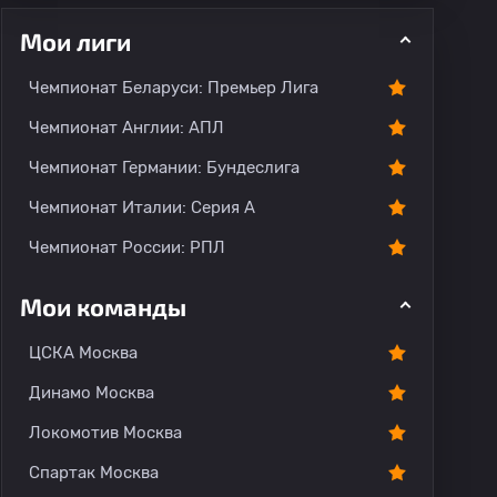
Мои лиги
Чемпионат Беларуси: Премьер Лига
Чемпионат Англии: АПЛ
Чемпионат Германии: Бундеслига
рогноз
Комментарии
Чемпионат Италии: Серия А
Чемпионат России: РПЛ
Мои команды
ЦСКА Москва
Динамо Москва
Локомотив Москва
Спартак Москва