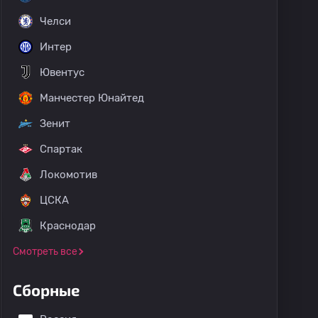
Челси
Интер
Ювентус
Манчестер Юнайтед
Зенит
Спартак
Локомотив
ЦСКА
Краснодар
Смотреть все
Сборные