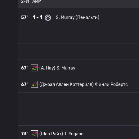
2-Й ТАЙМ
1 - 1
57 '
S. Murray (Пенальти)
67 '
(A. Hay)
S. Murray
67 '
(Джоэл Аллен Коттерилл)
Финли Робертс
73 '
(Шон Райт)
T. Yogane