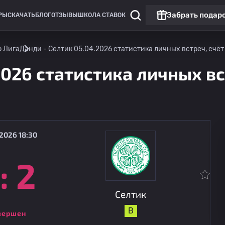
Забрать подар
РЫ
СКАЧАТЬ
БЛОГ
ОТЗЫВЫ
ШКОЛА СТАВОК
 Лига
Данди - Селтик 05.04.2026 статистика личных встреч, счёт
2026 статистика личных вс
2026 18:30
:
2
Премьер Лига
Матч дня
Килмарнок
09.08
15:30
Селтик
Селтик
В
вершен