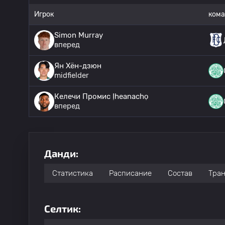
Игрок
ком
Simon Murray
вперед
Ян Хён-дзюн
midfielder
Келечи Промис Ịheanachọ
вперед
Данди:
Статистика
Расписание
Состав
Тра
Селтик: