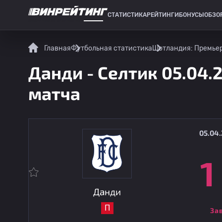
СТАТИСТИКА
РЕЙТИНГИ
БОНУСЫ
ОБЗО
СПОРТИВНАЯ СТАТИСТИКА
Главная
Футбольная статистика
Шотландия: Премьер
Данди - Селтик 05.04.
матча
05.04.
1
Данди
П
За