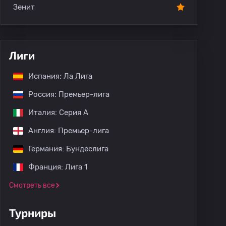
Зенит
Лиги
Испания: Ла Лига
Россия: Премьер-лига
Италия: Серия А
Англия: Премьер-лига
Германия: Бундеслига
Франция: Лига 1
Смотреть все
Турниры