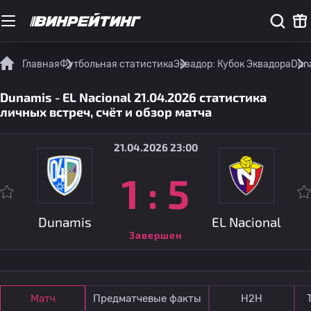
Главная
Футбольная статистика
Эквадор: Кубок Эквадора
Duna
Dunamis - EL Nacional 21.04.2026 статистика
личных встреч, счёт и обзор матча
21.04.2026 23:00
1
:
5
Dunamis
EL Nacional
Завершен
Матч
Предматчевые факты
Н2Н