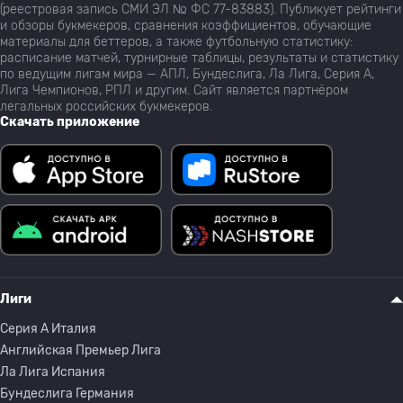
(реестровая запись СМИ ЭЛ № ФС 77-83883). Публикует рейтинги
и обзоры букмекеров, сравнения коэффициентов, обучающие
материалы для беттеров, а также футбольную статистику:
расписание матчей, турнирные таблицы, результаты и статистику
по ведущим лигам мира — АПЛ, Бундеслига, Ла Лига, Серия А,
Лига Чемпионов, РПЛ и другим. Сайт является партнёром
легальных российских букмекеров.
Скачать приложение
Лиги
Серия A Италия
Английская Премьер Лига
Ла Лига Испания
Бундеслига Германия