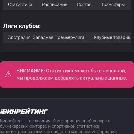
Статистика
Расписание
Состав
Трансферы
Лиги клубов:
Австралия: Западная Премьер-лига
Клубные товарище
ВНИМАНИЕ: Статистика может быть неполной,
мы продолжаем добавлять актуальные данные.
Винрейтинг — независимый информационный ресурс о
букмекерских конторах и спортивной статистике,
зарегистрированный как средство массовой информации