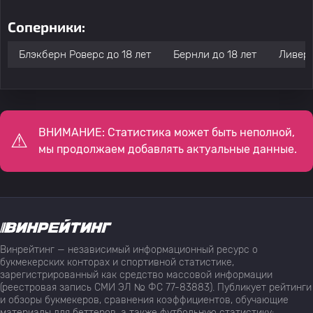
Соперники:
Блэкберн Роверс до 18 лет
Бернли до 18 лет
Ливерп
ВНИМАНИЕ: Статистика может быть неполной,
мы продолжаем добавлять актуальные данные.
Винрейтинг — независимый информационный ресурс о
букмекерских конторах и спортивной статистике,
зарегистрированный как средство массовой информации
(реестровая запись СМИ ЭЛ № ФС 77-83883). Публикует рейтинги
и обзоры букмекеров, сравнения коэффициентов, обучающие
материалы для беттеров, а также футбольную статистику: