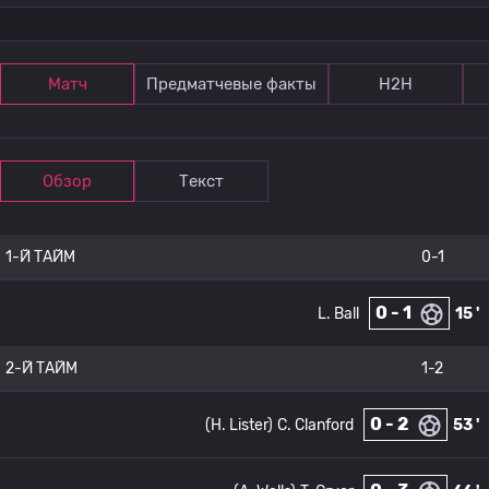
Матч
Предматчевые факты
Н2Н
Обзор
Текст
1-Й ТАЙМ
0-1
0 - 1
L. Ball
15 '
2-Й ТАЙМ
1-2
0 - 2
(H. Lister)
C. Clanford
53 '