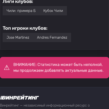
Лиги клубов:
Чили: примера Б
Кубок Чили
Топ игроки клубов:
Jose Martinez
Andres Fernandez
ВНИМАНИЕ: Статистика может быть неполной,
мы продолжаем добавлять актуальные данные.
Винрейтинг — независимый информационный ресурс о