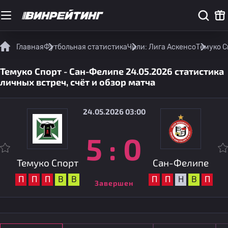
Главная
Футбольная статистика
Чили: Лига Аскенсо
Темуко С
Темуко Спорт - Сан-Фелипе 24.05.2026 статистика
личных встреч, счёт и обзор матча
24.05.2026 03:00
5
:
0
Темуко Спорт
Сан-Фелипе
П
П
П
В
В
П
П
Н
В
П
Завершен