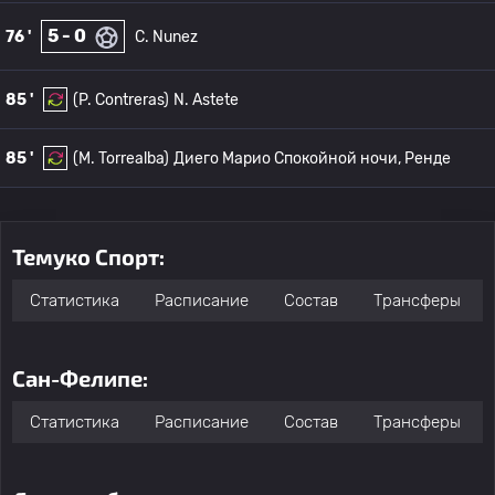
5 - 0
76 '
C. Nunez
85 '
(P. Contreras)
N. Astete
85 '
(M. Torrealba)
Диего Марио Спокойной ночи, Ренде
Темуко Спорт:
Статистика
Расписание
Состав
Трансферы
Сан-Фелипе:
Статистика
Расписание
Состав
Трансферы