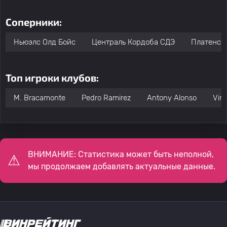
Соперники:
Ньюэлс Олд Бойс
Централь Кордоба СДЭ
Платенсе
Топ игроки клубов:
M. Bracamonte
Pedro Ramirez
Antony Alonso
Vini
ВНИМАНИЕ: Статистика может быть неполной,
мы продолжаем добавлять актуальные данные.