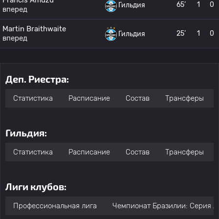
Francis Amuzu
65’
1
0
Гильдия
вперед
Martin Braithwaite
25’
1
0
Гильдия
вперед
Деп. Риестра:
Статистика
Расписание
Состав
Трансферы
Гильдия:
Статистика
Расписание
Состав
Трансферы
Лиги клубов:
Профессиональная лига
Чемпионат Бразилии: Серия А