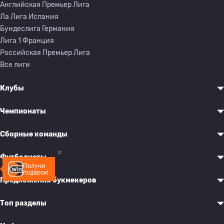
Английская Премьер Лига
Ла Лига Испания
Бундеслига Германия
Лига 1 Франция
Российская Премьер Лига
Все лиги
Клубы
Чемпионаты
Сборные команды
Футболисты
Получи
подарок!
Предложения букмекеров
Топ разделы