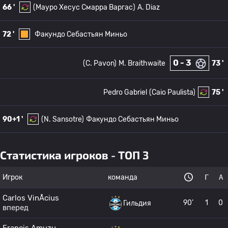
66 '
(Мауро Хесус Смарра Варгас)
A. Diaz
72 '
Факундо Себастьян Миньо
0 - 3
(C. Pavon)
M. Braithwaite
73 '
Pedro Gabriel
(Caio Paulista)
75 '
90+1 '
(N. Sansotre)
Факундо Себастьян Миньо
Статистика игроков - ТОП 3
Игрок
команда
Г
А
Carlos VinÃ­cius
90’
1
0
Гильдия
вперед