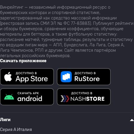
Винрейтинг — независимый информационный ресурс о
букмекерских конторах и спортивной статистике,
зарегистрированный как средство массовой информации
(реестровая запись СМИ ЭЛ № ФС 77-83883). Публикует рейтинги
и обзоры букмекеров, сравнения коэффициентов, обучающие
материалы для беттеров, а также футбольную статистику:
расписание матчей, турнирные таблицы, результаты и статистику
по ведущим лигам мира — АПЛ, Бундеслига, Ла Лига, Серия А,
Лига Чемпионов, РПЛ и другим. Сайт является партнёром
легальных российских букмекеров.
Скачать приложение
Лиги
Серия A Италия