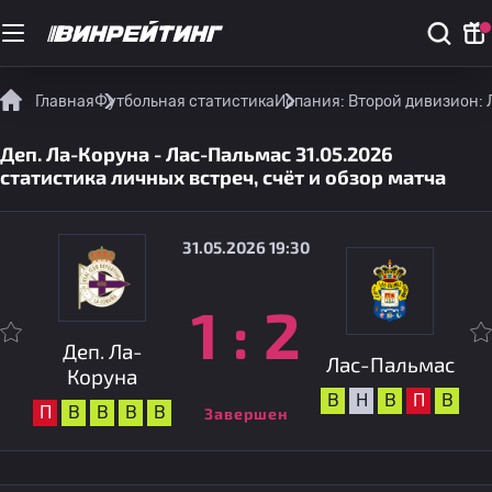
Главная
Футбольная статистика
Испания: Второй дивизион: 
Деп. Ла-Коруна - Лас-Пальмас 31.05.2026
статистика личных встреч, счёт и обзор матча
31.05.2026 19:30
1
:
2
Деп. Ла-
Лас-Пальмас
Коруна
В
Н
В
П
В
П
В
В
В
В
Завершен