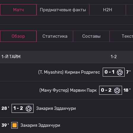
Матч
Предматчевые факты
Н2Н
Обзор
Статистика
Составы
Текс
1-Й ТАЙМ
1-2
0 - 1
(T. Miyashiro)
Кириан Родригес
7 '
0 - 2
(Ману Фустер)
Марвин Парк
18 '
1 - 2
28 '
Закария Эддахчури
39 '
Закария Эддахчури