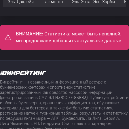
Эль-Дахлейя
Так много
Эль-Энтаг Эль-Харби
Ба
ВНИМАНИЕ: Статистика может быть неполной,
мы продолжаем добавлять актуальные данные.
Винрейтинг — независимый информационный ресурс о
букмекерских конторах и спортивной статистике,
зарегистрированный как средство массовой информации
(реестровая запись СМИ ЭЛ № ФС 77-83883). Публикует рейтинги
и обзоры букмекеров, сравнения коэффициентов, обучающие
материалы для беттеров, а также футбольную статистику:
расписание матчей, турнирные таблицы, результаты и статистику
по ведущим лигам мира — АПЛ, Бундеслига, Ла Лига, Серия А,
Лига Чемпионов, РПЛ и другим. Сайт является партнёром
легальных российских букмекеров.