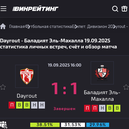
Главная
Футбольная статистика
Египет: Дивизион 2
Dayrout -
Dayrout - Баладият Эль-Махалла 19.09.2025
статистика личных встреч, счёт и обзор матча
19.09.2025 16:00
1
:
1
Баладият Эль-
Dayrout
Махалла
П
В
В
Н
Н
П
П
Н
В
В
Завершен
38.51%
31.53%
29.96%