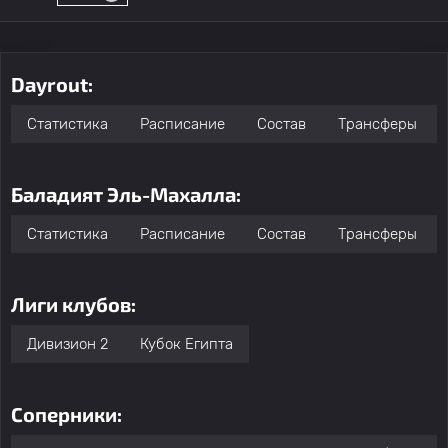
Dayrout:
Статистика
Расписание
Состав
Трансферы
Баладият Эль-Махалла:
Статистика
Расписание
Состав
Трансферы
Лиги клубов:
Дивизион 2
Кубок Египта
Соперники: