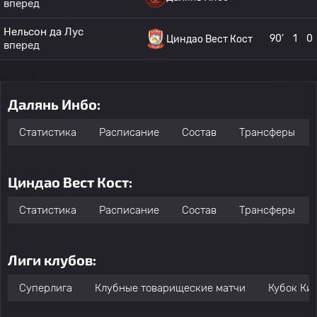
вперед
Нельсон да Лус
90’
1
0
Циндао Вест Кост
вперед
Далянь Инбо:
Статистика
Расписание
Состав
Трансферы
Циндао Вест Кост:
Статистика
Расписание
Состав
Трансферы
Лиги клубов:
Суперлига
Клубные товарищеские матчи
Кубок Ки