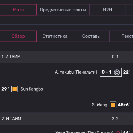
Матч
Предматчевые факты
Н2Н
Обзор
Статистика
Составы
Текс
1-Й ТАЙМ
0-1
0 - 1
A. Yakubu (Пенальти)
22 '
29 '
Sun Kangbo
G. Wang
45+6 '
2-Й ТАЙМ
2-2