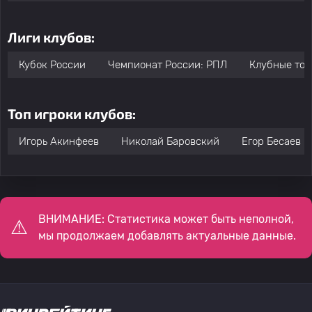
Лиги клубов:
Кубок России
Чемпионат России: РПЛ
Клубные то
Топ игроки клубов:
Игорь Акинфеев
Николай Баровский
Егор Бесаев
ВНИМАНИЕ: Статистика может быть неполной,
мы продолжаем добавлять актуальные данные.