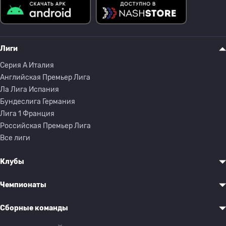
Лиги
Серия A Италия
Английская Премьер Лига
Ла Лига Испания
Бундеслига Германия
Лига 1 Франция
Российская Премьер Лига
Все лиги
Клубы
Чемпионаты
Сборные команды