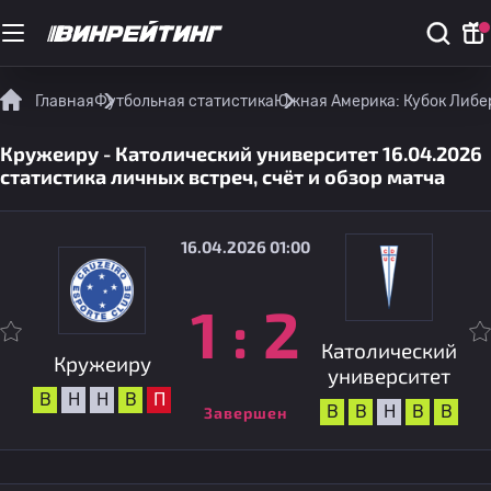
Главная
Футбольная статистика
Южная Америка: Кубок Либе
Кружеиру - Католический университет 16.04.2026
статистика личных встреч, счёт и обзор матча
16.04.2026 01:00
1
:
2
Католический
Кружеиру
университет
В
Н
Н
В
П
В
В
Н
В
В
Завершен