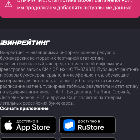
ВНИМАНИЕ: Статистика может быть неполной,
мы продолжаем добавлять актуальные данные.
Винрейтинг — независимый информационный ресурс о
букмекерских конторах и спортивной статистике,
зарегистрированный как средство массовой информации
(реестровая запись СМИ ЭЛ № ФС 77-83883). Публикует рейтинги
и обзоры букмекеров, сравнения коэффициентов, обучающие
материалы для беттеров, а также футбольную статистику:
расписание матчей, турнирные таблицы, результаты и статистику
по ведущим лигам мира — АПЛ, Бундеслига, Ла Лига, Серия А,
Лига Чемпионов, РПЛ и другим. Сайт является партнёром
легальных российских букмекеров.
Скачать приложение