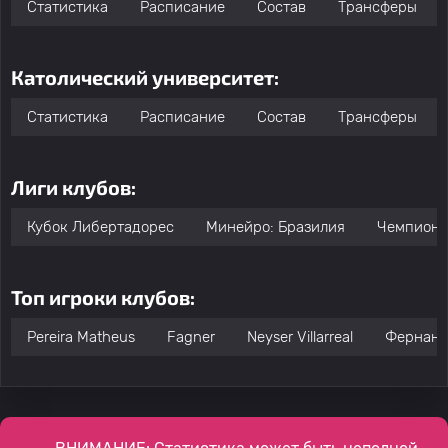
Статистика
Расписание
Состав
Трансферы
Католический университет:
Статистика
Расписание
Состав
Трансферы
Лиги клубов:
Кубок Либертадорес
Минейро: Бразилия
Чемпиона
Топ игроки клубов:
Pereira Matheus
Fagner
Neyser Villarreal
Фернанд