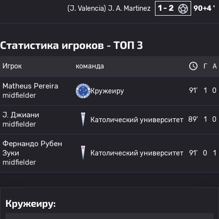
1 - 2
(J. Valencia)
J. A. Martinez
90+4 '
Статистика игроков - ТОП 3
Игрок
команда
Г
А
Matheus Pereira
91’
1
0
Кружеиру
midfielder
J. Джиани
89’
1
0
Католический университет
midfielder
Фернандо Рубен
Зуки
Католический университет
91’
0
1
midfielder
Кружеиру: