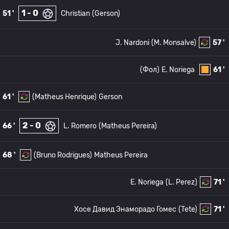
1 - 0
51 '
Christian
(Gerson)
J. Nardoni
(M. Monsalve)
57 '
(Фол)
E. Noriega
61 '
61 '
(Matheus Henrique)
Gerson
2 - 0
66 '
L. Romero
(Matheus Pereira)
68 '
(Bruno Rodrigues)
Matheus Pereira
E. Noriega
(L. Perez)
71 '
Хосе Давид Энаморадо Гомес
(Tete)
71 '