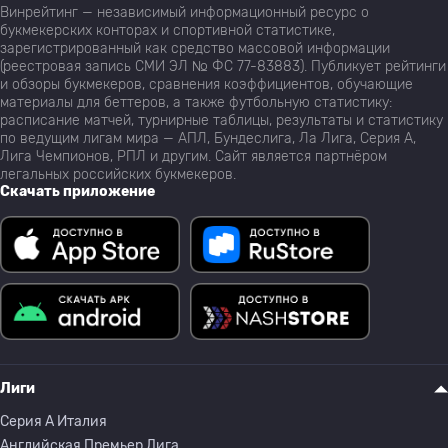
Винрейтинг — независимый информационный ресурс о
букмекерских конторах и спортивной статистике,
зарегистрированный как средство массовой информации
(реестровая запись СМИ ЭЛ № ФС 77-83883). Публикует рейтинги
и обзоры букмекеров, сравнения коэффициентов, обучающие
материалы для беттеров, а также футбольную статистику:
расписание матчей, турнирные таблицы, результаты и статистику
по ведущим лигам мира — АПЛ, Бундеслига, Ла Лига, Серия А,
Лига Чемпионов, РПЛ и другим. Сайт является партнёром
легальных российских букмекеров.
Скачать приложение
Лиги
Серия A Италия
Английская Премьер Лига