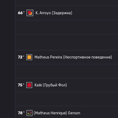
66 '
K. Arroyo
(Задержка)
72 '
Matheus Pereira
(Неспортивное поведение)
75 '
Kaiki
(Грубый Фол)
78 '
(Matheus Henrique)
Gerson