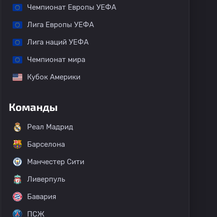
Чемпионат Европы УЕФА
Лига Европы УЕФА
Лига наций УЕФА
Чемпионат мира
Кубок Америки
Команды
Реал Мадрид
Барселона
Манчестер Сити
Ливерпуль
Бавария
ПСЖ