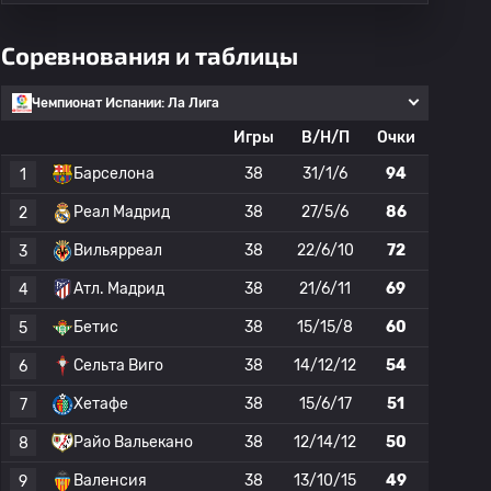
Соревнования и таблицы
Чемпионат Испании: Ла Лига
Игры
В/Н/П
Очки
Барселона
38
31/1/6
94
1
Реал Мадрид
38
27/5/6
86
2
Вильярреал
38
22/6/10
72
3
Атл. Мадрид
38
21/6/11
69
4
Бетис
38
15/15/8
60
5
Сельта Виго
38
14/12/12
54
6
Хетафе
38
15/6/17
51
7
Райо Вальекано
38
12/14/12
50
8
Валенсия
38
13/10/15
49
9