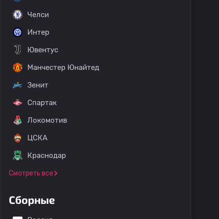
Челси
Интер
Ювентус
Манчестер Юнайтед
Зенит
Спартак
Локомотив
ЦСКА
Краснодар
Смотреть все
Сборные