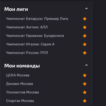
Мои лиги
Чемпионат Беларуси: Премьер Лига
ментарии
Чемпионат Англии: АПЛ
Чемпионат Германии: Бундеслига
Чемпионат Италии: Серия А
Чемпионат России: РПЛ
Мои команды
ЦСКА Москва
Динамо Москва
Локомотив Москва
Спартак Москва