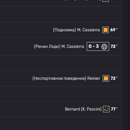
(Подножка)
M. Cassierra
69 '
0 - 3
(Ренан Лоди)
M. Cassierra
72 '
(Неспортивное поведение)
Reinier
72 '
Bernard
(K. Pascini)
77 '