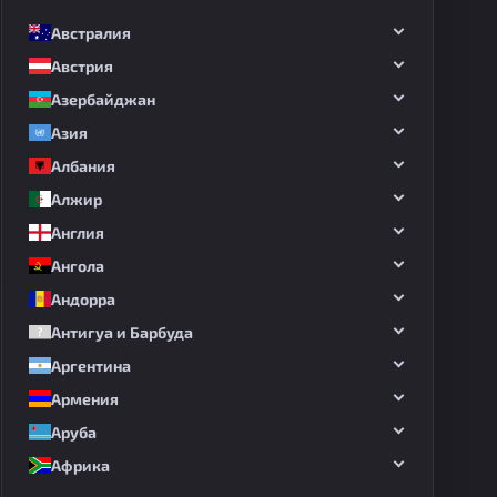
Австралия
Австрия
ые товарищеские матчи
Южноамериканский кубок
Copa
Азербайджан
Азия
Албания
Алжир
Англия
Ангола
Андорра
Антигуа и Барбуда
Аргентина
Армения
Аруба
Африка