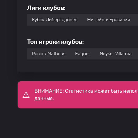
Лиги клубов:
Кубок Либертадорес
Минейро: Бразилия
Топ игроки клубов:
Pereira Matheus
Fagner
Neyser Villarreal
ВНИМАНИЕ: Статистика может быть непол
данные.