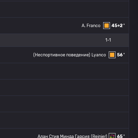
A. Franco
45+2 '
1-1
(Неспортивное поведение)
Lyanco
56 '
Алан Стив Минда Гарсия
(Reinier)
65 '