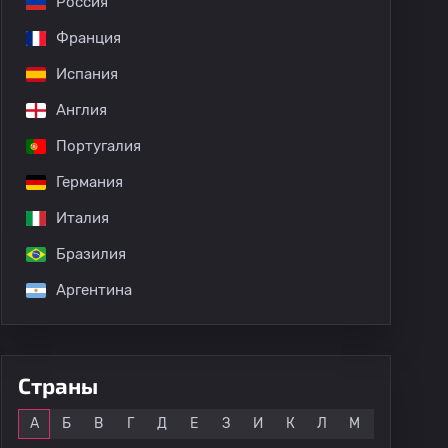
Россия
Франция
Испания
Англия
Португалия
Германия
Италия
Бразилия
Аргентина
Страны
Все
А
Б
В
Г
Д
Е
З
И
К
Л
М
Н
О