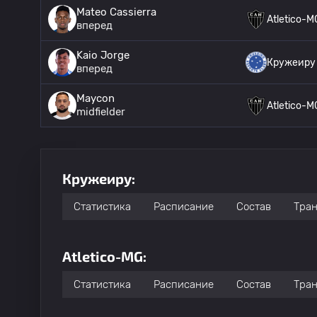
Mateo Cassierra
Atletico-M
вперед
Kaio Jorge
Кружеиру
вперед
Maycon
Atletico-M
midfielder
Кружеиру:
Статистика
Расписание
Состав
Тра
Atletico-MG:
Статистика
Расписание
Состав
Тра