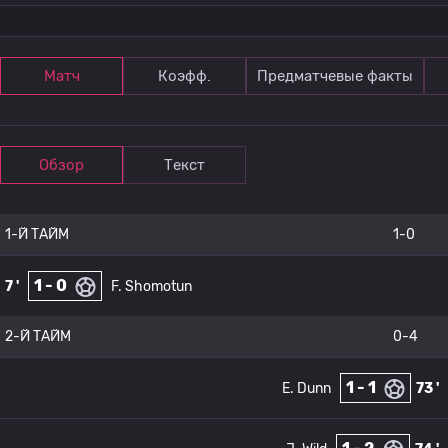
Матч
Коэфф.
Предматчевые факты
Обзор
Текст
1-Й ТАЙМ
1-0
1 - 0
7 '
F. Shomotun
2-Й ТАЙМ
0-4
1 - 1
E. Dunn
73 '