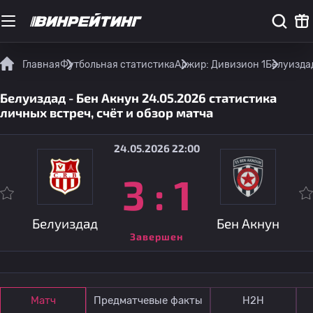
Главная
Футбольная статистика
Алжир: Дивизион 1
Белуиздад
Белуиздад - Бен Акнун 24.05.2026 статистика
личных встреч, счёт и обзор матча
24.05.2026 22:00
3
:
1
Белуиздад
Бен Акнун
Завершен
Матч
Предматчевые факты
Н2Н