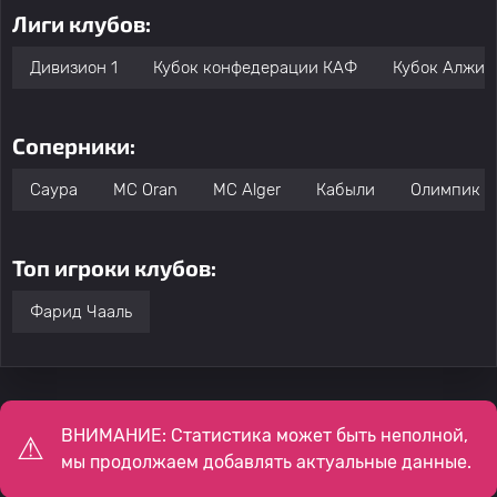
Лиги клубов:
Дивизион 1
Кубок конфедерации КАФ
Кубок Алжир
Соперники:
Саура
MC Oran
MC Alger
Кабыли
Олимпик А
Топ игроки клубов:
Фарид Чааль
ВНИМАНИЕ: Статистика может быть неполной,
мы продолжаем добавлять актуальные данные.