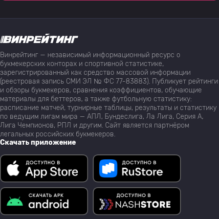
Винрейтинг — независимый информационный ресурс о
букмекерских конторах и спортивной статистике,
зарегистрированный как средство массовой информации
(реестровая запись СМИ ЭЛ № ФС 77-83883). Публикует рейтинги
и обзоры букмекеров, сравнения коэффициентов, обучающие
материалы для беттеров, а также футбольную статистику:
расписание матчей, турнирные таблицы, результаты и статистику
по ведущим лигам мира — АПЛ, Бундеслига, Ла Лига, Серия А,
Лига Чемпионов, РПЛ и другим. Сайт является партнёром
легальных российских букмекеров.
Скачать приложение