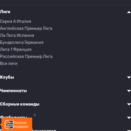
Лиги
Серия A Италия
Английская Премьер Лига
Ла Лига Испания
Бундеслига Германия
Лига 1 Франция
Российская Премьер Лига
Все лиги
Клубы
Чемпионаты
Сборные команды
Футболисты
Получи
подарок!