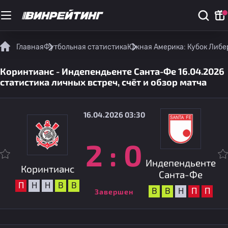
Главная
Футбольная статистика
Южная Америка: Кубок Либе
Коринтианс - Индепендьенте Санта-Фе 16.04.2026
статистика личных встреч, счёт и обзор матча
16.04.2026 03:30
2
:
0
Индепендьенте
Коринтианс
Санта-Фе
П
Н
Н
В
В
В
В
Н
П
П
Завершен