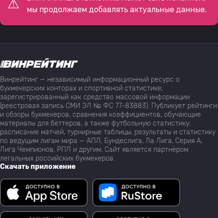
мы продолжаем добавлять актуальные данные.
Винрейтинг — независимый информационный ресурс о
букмекерских конторах и спортивной статистике,
зарегистрированный как средство массовой информации
(реестровая запись СМИ ЭЛ № ФС 77-83883). Публикует рейтинги
и обзоры букмекеров, сравнения коэффициентов, обучающие
материалы для беттеров, а также футбольную статистику:
расписание матчей, турнирные таблицы, результаты и статистику
по ведущим лигам мира — АПЛ, Бундеслига, Ла Лига, Серия А,
Лига Чемпионов, РПЛ и другим. Сайт является партнёром
легальных российских букмекеров.
Скачать приложение