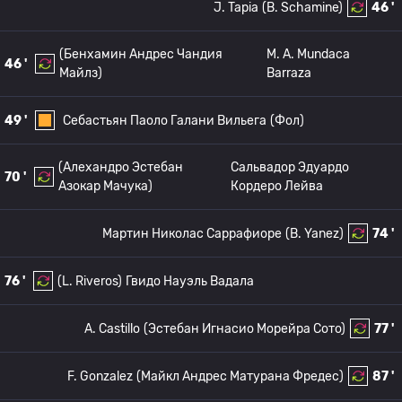
J. Tapia
(B. Schamine)
46 '
(Бенхамин Андрес Чандия
M. A. Mundaca
46 '
Майлз)
Barraza
49 '
Себастьян Паоло Галани Вильега
(Фол)
(Алехандро Эстебан
Сальвадор Эдуардо
70 '
Азокар Мачука)
Кордеро Лейва
Мартин Николас Саррафиоре
(B. Yanez)
74 '
76 '
(L. Riveros)
Гвидо Науэль Вадала
A. Castillo
(Эстебан Игнасио Морейра Сото)
77 '
F. Gonzalez
(Майкл Андрес Матурана Фредес)
87 '