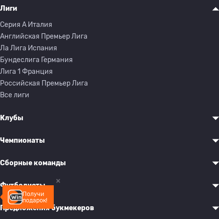
Лиги
Серия A Италия
Английская Премьер Лига
Ла Лига Испания
Бундеслига Германия
Лига 1 Франция
Российская Премьер Лига
Все лиги
Клубы
Чемпионаты
Сборные команды
Футболисты
Получи
подарок!
Предложения букмекеров