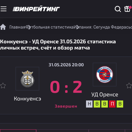
Главная
Футбольная статистика
Испания: Сегунда Федерась
Конкуенсэ - УД Оренсе 31.05.2026 статистика
личных встреч, счёт и обзор матча
31.05.2026 20:00
0
:
2
УД Оренсе
Конкуенсэ
Н
В
В
П
В
Завершен