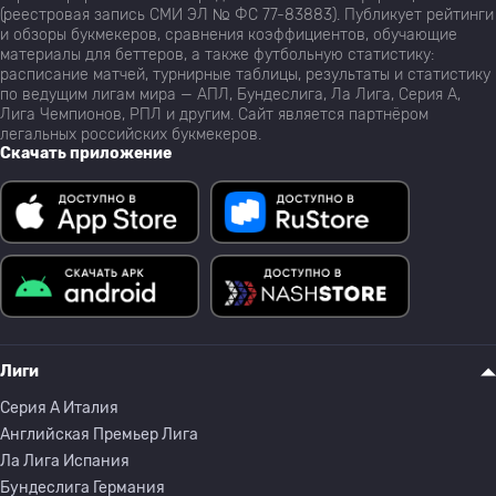
(реестровая запись СМИ ЭЛ № ФС 77-83883). Публикует рейтинги
и обзоры букмекеров, сравнения коэффициентов, обучающие
материалы для беттеров, а также футбольную статистику:
расписание матчей, турнирные таблицы, результаты и статистику
по ведущим лигам мира — АПЛ, Бундеслига, Ла Лига, Серия А,
Лига Чемпионов, РПЛ и другим. Сайт является партнёром
легальных российских букмекеров.
Скачать приложение
Лиги
Серия A Италия
Английская Премьер Лига
Ла Лига Испания
Бундеслига Германия