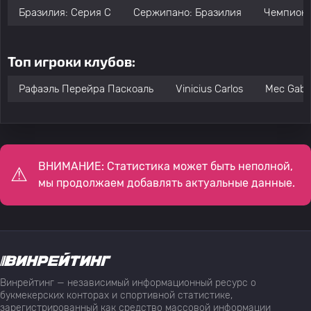
Бразилия: Серия C
Сержипано: Бразилия
Чемпиона
Топ игроки клубов:
Рафаэль Перейра Паскоаль
Vinicius Carlos
Mec Gabri
ВНИМАНИЕ: Статистика может быть неполной,
мы продолжаем добавлять актуальные данные.
Винрейтинг — независимый информационный ресурс о
букмекерских конторах и спортивной статистике,
зарегистрированный как средство массовой информации