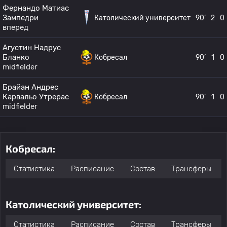
Фернандо Матиас
Зампедри
Католический университет
90’
2
0
вперед
Агустин Надрус
Бланко
Кобресал
90’
1
0
midfielder
Брайан Андрес
Карвальо Утрерас
Кобресал
90’
1
0
midfielder
Кобресал:
Статистика
Расписание
Состав
Трансферы
Католический университет:
Статистика
Расписание
Состав
Трансферы