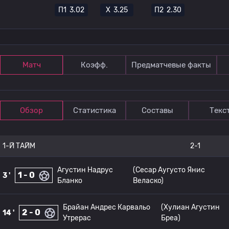
П1
3.02
Х
3.25
П2
2.30
Матч
Коэфф.
Предматчевые факты
Обзор
Статистика
Составы
Текс
1-Й ТАЙМ
2-1
Агустин Надрус
(Сесар Аугусто Янис
1 - 0
3 '
Бланко
Веласко)
Брайан Андрес Карвальо
(Хулиан Агустин
2 - 0
14 '
Утрерас
Бреа)