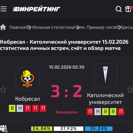
Главная
Футбольная статистика
Чили: Премьер-лига
Кобресал
Кобресал - Католический университет 15.02.2026
статистика личных встреч, счёт и обзор матча
15.02.2026 02:30
3
:
2
Католический
Кобресал
университет
В
Н
П
П
П
П
Н
В
В
П
Завершен
26.84%
37.92%
35.24%