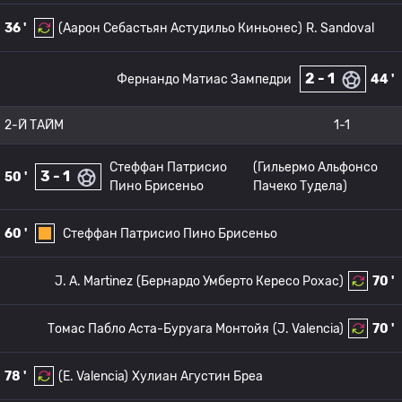
36 '
(Аарон Себастьян Астудильо Киньонес)
R. Sandoval
2 - 1
Фернандо Матиас Зампедри
44 '
2-Й ТАЙМ
1-1
Стеффан Патрисио
(Гильермо Альфонсо
3 - 1
50 '
Пино Брисеньо
Пачеко Тудела)
60 '
Стеффан Патрисио Пино Брисеньо
J. A. Martinez
(Бернардо Умберто Кересо Рохас)
70 '
Томас Пабло Аста-Буруага Монтойя
(J. Valencia)
70 '
78 '
(E. Valencia)
Хулиан Агустин Бреа