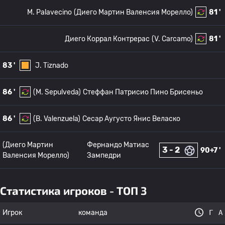
M. Palavecino
(Диего Мартин Валенсия Морелло)
81 '
Диего Коррал Контрерас
(V. Carcamo)
81 '
83 '
J. Tiznado
86 '
(M. Sepulveda)
Стеффан Патрисио Пино Брисеньо
86 '
(B. Valenzuela)
Сесар Аугусто Янис Веласко
(Диего Мартин
Фернандо Матиас
3 - 2
90+7 '
Валенсия Морелло)
Зампедри
Статистика игроков - ТОП 3
Игрок
команда
Г
А