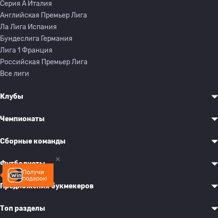
Серия A Италия
Английская Премьер Лига
Ла Лига Испания
Бундеслига Германия
Лига 1 Франция
Российская Премьер Лига
Все лиги
Клубы
Чемпионаты
Сборные команды
Футболисты
Получи
подарок!
Предложения букмекеров
Топ разделы