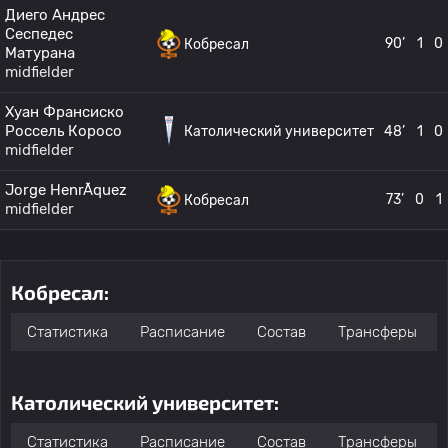
Диего Андрес
Сеспедес
90’
1
0
Кобресал
Матурана
midfielder
Хуан Франсиско
Россель Коросо
Католический университет
48’
1
0
midfielder
Jorge HenrÃ­quez
73’
0
1
Кобресал
midfielder
Кобресал:
Статистика
Расписание
Состав
Трансферы
Католический университет:
Статистика
Расписание
Состав
Трансферы