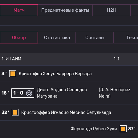
Матч
Предматчевые факты
Н2Н
Обзор
Статистика
Составы
Текс
1-Й ТАЙМ
1-1
4 '
Кристофер Хесус Баррера Вергара
Диего Андрес Сеспедес
(J. A. Henriquez
1 - 0
18 '
Матурана
Neira)
32 '
Кристхоффер Игнасио Месиас Сепульведа
Фернандо Рубен Зуки
37 '