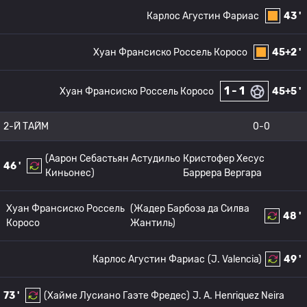
Карлос Агустин Фариас
43 '
Хуан Франсиско Россель Коросо
45+2 '
1 - 1
Хуан Франсиско Россель Коросо
45+5 '
2-Й ТАЙМ
0-0
(Аарон Себастьян Астудильо
Кристофер Хесус
46 '
Киньонес)
Баррера Вергара
Хуан Франсиско Россель
(Жадер Барбоза да Силва
48 '
Коросо
Жантиль)
Карлос Агустин Фариас
(J. Valencia)
49 '
73 '
(Хайме Лусиано Гаэте Фредес)
J. A. Henriquez Neira