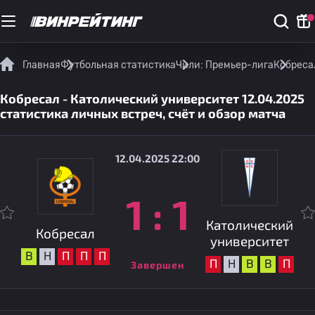
Главная
Футбольная статистика
Чили: Премьер-лига
Кобресал
Кобресал - Католический университет 12.04.2025
статистика личных встреч, счёт и обзор матча
12.04.2025 22:00
1
:
1
Католический
Кобресал
университет
В
Н
П
П
П
П
Н
В
В
П
Завершен