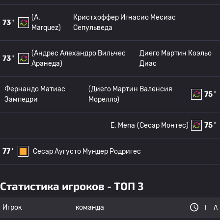
(A.
Кристхоффер Игнасио Месиас
73 '
Marquez)
Сепульведа
(Андрес Алехандро Вильчес
Диего Мартин Коэльо
73 '
Аранеда)
Диас
Фернандо Матиас
(Диего Мартин Валенсия
75 '
Зампедри
Морелло)
E. Mena
(Сесар Монтес)
75 '
77 '
Сесар Аугусто Мундер Родригес
Статистика игроков - ТОП 3
Игрок
команда
Г
А