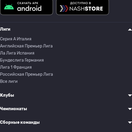
Лиги
Серия A Италия
Английская Премьер Лига
Ла Лига Испания
Бундеслига Германия
Лига 1 Франция
Российская Премьер Лига
Все лиги
Клубы
Чемпионаты
Сборные команды