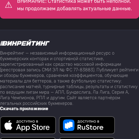
ВНИМАНИЕ: Статистика может быть неполной,
мы продолжаем добавлять актуальные данные.
Винрейтинг — независимый информационный ресурс о
букмекерских конторах и спортивной статистике,
зарегистрированный как средство массовой информации
(реестровая запись СМИ ЭЛ № ФС 77-83883). Публикует рейтинги
и обзоры букмекеров, сравнения коэффициентов, обучающие
материалы для беттеров, а также футбольную статистику:
расписание матчей, турнирные таблицы, результаты и статистику
по ведущим лигам мира — АПЛ, Бундеслига, Ла Лига, Серия А,
Лига Чемпионов, РПЛ и другим. Сайт является партнёром
легальных российских букмекеров.
Скачать приложение