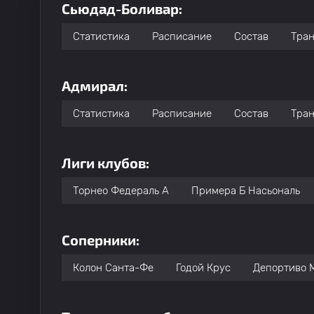
Сьюдад-Боливар:
Статистика
Расписание
Состав
Тра
Адмирал:
Статистика
Расписание
Состав
Тра
Лиги клубов:
Торнео Федераль A
Примера Б Насьональ
Соперники:
Колон Санта-Фе
Годой Крус
Депортиво 