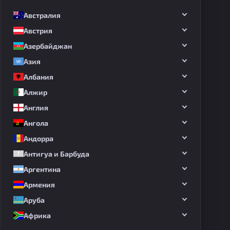
Австралия
Австрия
Азербайджан
Азия
Албания
Алжир
Англия
Ангола
Андорра
Антигуа и Барбуда
Аргентина
Армения
Аруба
Африка