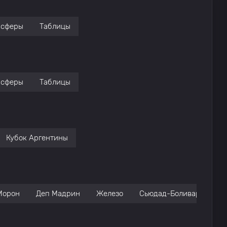
нсферы
Таблицы
нсферы
Таблицы
Кубок Аргентины
Морон
Деп Мадрин
Железо
Сьюдад-Боливар