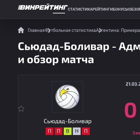
СТАТИСТИКА
РЕЙТИНГИ
БОНУСЫ
ОБЗО
СПОРТИВНАЯ СТАТИСТИКА
Главная
Футбольная статистика
Аргентина: Примера
Сьюдад-Боливар - Адми
и обзор матча
21.03.
0
Сьюдад-Боливар
П
П
В
Н
П
За