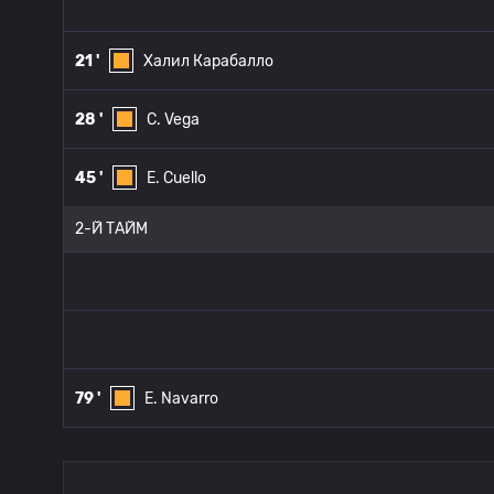
21 '
Халил Карабалло
28 '
C. Vega
45 '
E. Cuello
2-Й ТАЙМ
79 '
E. Navarro