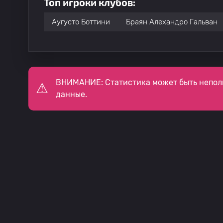
Топ игроки клубов:
Аугусто Боттини
Браян Алехандро Гальван
ВНИМАНИЕ: Статистика может быть непол
данные.