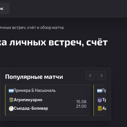
ок
чных встреч, счёт и обзор матча
а личных встреч, счёт
Популярные матчи
Примера Б Насьональ
Примера Б Н
Агропекуарио
Тристан Су
15.08
21:00
Сьюдад-Боливар
Адмирал