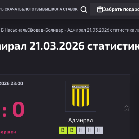
Забрать подар
РЫ
СКАЧАТЬ
БЛОГ
ОТЗЫВЫ
ШКОЛА СТАВОК
 Б Насьональ
Сьюдад-Боливар - Адмирал 21.03.2026 статистика ли
рал 21.03.2026 статистик
2026 23:00
:
0
Примера Б Насьональ
Тристан Суарес
16.08
21:00
Адмирал
Адмирал
В
В
Н
Н
Н
вершен