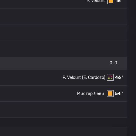
P. Velourt
18 '
0-0
P. Velourt
(E. Cardozo)
46 '
Мистер Леви
54 '