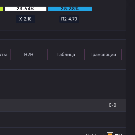
23.64%
25.38%
Х
2.18
П2
4.70
кты
Н2Н
Таблица
Трансляции
П
0-0