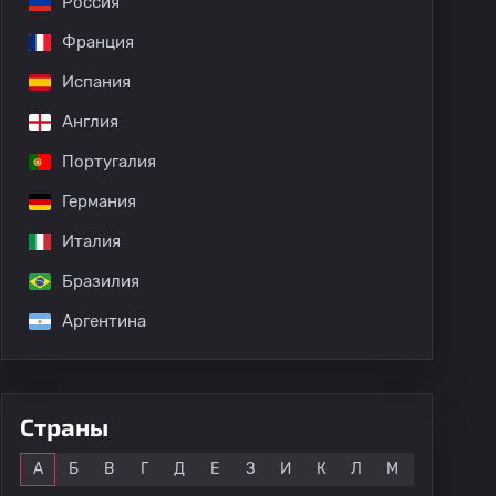
Россия
Франция
Испания
Англия
Португалия
Германия
Италия
Бразилия
Аргентина
Страны
Все
А
Б
В
Г
Д
Е
З
И
К
Л
М
Н
О