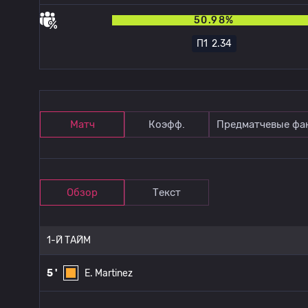
50.98%
П1
2.34
Матч
Коэфф.
Предматчевые фа
Обзор
Текст
1-Й ТАЙМ
5 '
E. Martinez