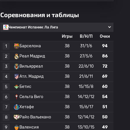
Соревнования и таблицы
Чемпионат Испании: Ла Лига
Игры
В/Н/П
Очки
Барселона
38
31/1/6
94
1
Реал Мадрид
38
27/5/6
86
2
Вильярреал
38
22/6/10
72
3
Атл. Мадрид
38
21/6/11
69
4
Бетис
38
15/15/8
60
5
Сельта Виго
38
14/12/12
54
6
Хетафе
38
15/6/17
51
7
Райо Вальекано
38
12/14/12
50
8
Валенсия
38
13/10/15
49
9