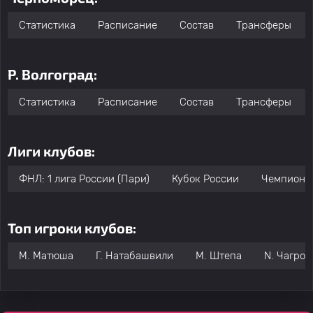
Статистика
Расписание
Состав
Трансферы
Р. Волгоград:
Статистика
Расписание
Состав
Трансферы
Лиги клубов:
ФНЛ: 1 лига России (Пари)
Кубок России
Чемпионат
Топ игроки клубов:
M. Матюша
Г. Натабашвили
М. Штепа
N. Чагров