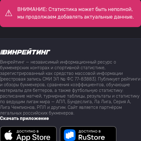
ВНИМАНИЕ: Статистика может быть неполной,
мы продолжаем добавлять актуальные данные.
Винрейтинг — независимый информационный ресурс о
букмекерских конторах и спортивной статистике,
зарегистрированный как средство массовой информации
(реестровая запись СМИ ЭЛ № ФС 77-83883). Публикует рейтинги
и обзоры букмекеров, сравнения коэффициентов, обучающие
материалы для беттеров, а также футбольную статистику:
расписание матчей, турнирные таблицы, результаты и статистику
по ведущим лигам мира — АПЛ, Бундеслига, Ла Лига, Серия А,
Лига Чемпионов, РПЛ и другим. Сайт является партнёром
легальных российских букмекеров.
Скачать приложение