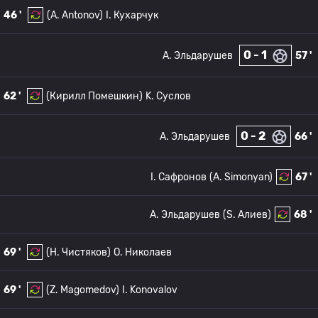
46 '
(A. Antonov)
I. Кухарчук
0 - 1
A. Эльдарушев
57 '
62 '
(Кирилл Помешкин)
K. Суслов
0 - 2
A. Эльдарушев
66 '
I. Сафронов
(A. Simonyan)
67 '
A. Эльдарушев
(S. Алиев)
68 '
69 '
(Н. Чистяков)
O. Николаев
69 '
(Z. Magomedov)
I. Konovalov