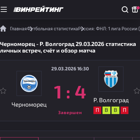
Главная
Футбольная статистика
Россия: ФНЛ: 1 лига России 
Черноморец - Р. Волгоград 29.03.2026 статистика
личных встреч, счёт и обзор матча
29.03.2026 16:30
1
:
4
Р. Волгоград
Черноморец
П
В
В
П
Завершен