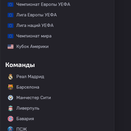
Чемпионат Европы УЕФА
Лига Европы УЕФА
Лига наций УЕФА
Чемпионат мира
Кубок Америки
Команды
Реал Мадрид
Барселона
Манчестер Сити
Ливерпуль
Бавария
ПСЖ