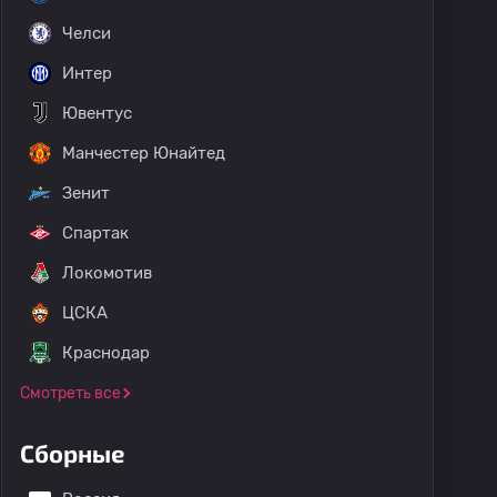
Челси
Интер
Ювентус
Манчестер Юнайтед
Зенит
Спартак
Локомотив
еские матчи
ЦСКА
Краснодар
Смотреть все
сайд
Сборные