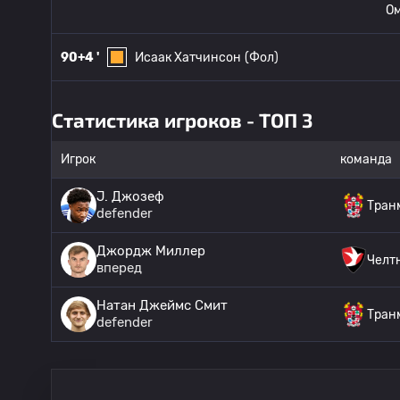
Ом
90+4 '
Исаак Хатчинсон
(Фол)
Статистика игроков - ТОП 3
Игрок
команда
J. Джозеф
Тран
defender
Джордж Миллер
Челт
вперед
Натан Джеймс Смит
Тран
defender