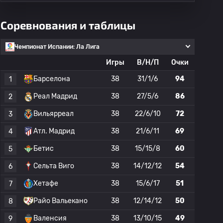
Соревнования и таблицы
Чемпионат Испании: Ла Лига
Игры
В/Н/П
Очки
Барселона
38
31/1/6
94
1
Реал Мадрид
38
27/5/6
86
2
Вильярреал
38
22/6/10
72
3
Атл. Мадрид
38
21/6/11
69
4
Бетис
38
15/15/8
60
5
Сельта Виго
38
14/12/12
54
6
Хетафе
38
15/6/17
51
7
Райо Вальекано
38
12/14/12
50
8
Валенсия
38
13/10/15
49
9