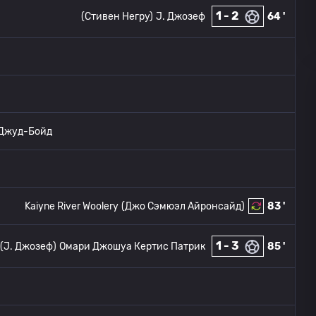
1 - 2
(Стивен Негру)
J. Джозеф
64 '
 Джуд-Бойд
Kaiyne River Woolery
(Джо Сэмюэл Айронсайд)
83 '
1 - 3
(J. Джозеф)
Омари Джошуа Кертис Патрик
85 '