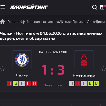
Главная
Футбольная статистика
Англия: Премьер Лига
Челси 
Челси - Ноттингем 04.05.2026 статистика личных
встреч, счёт и обзор матча
04.05.2026 17:00
1
:
3
Челси
Ноттингем
П
В
Н
П
П
Н
П
Н
В
В
Завершен