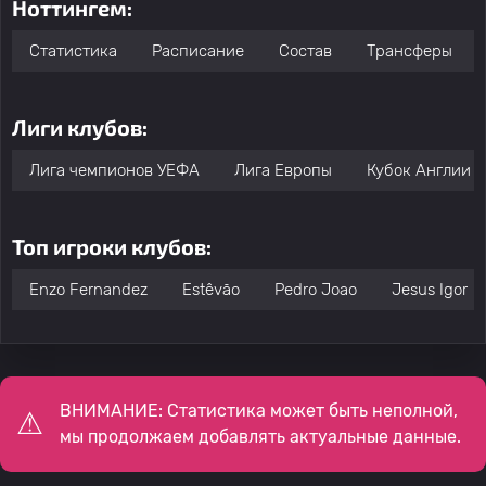
Ноттингем:
Статистика
Расписание
Состав
Трансферы
Лиги клубов:
Лига чемпионов УЕФА
Лига Европы
Кубок Англии
Топ игроки клубов:
Enzo Fernandez
Estêvão
Pedro Joao
Jesus Igor
ВНИМАНИЕ: Статистика может быть неполной,
мы продолжаем добавлять актуальные данные.