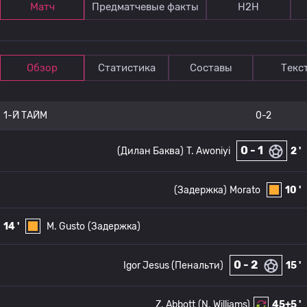
Матч
Предматчевые факты
Н2Н
Обзор
Статистика
Составы
Текс
1-Й ТАЙМ
0-2
0 - 1
(Дилан Баква)
T. Awoniyi
2 '
(Задержка)
Morato
10 '
14 '
M. Gusto
(Задержка)
0 - 2
Igor Jesus (Пенальти)
15 '
Z. Abbott
(N. Williams)
45+5 '