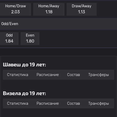
Home/Draw
Home/Away
Draw/Away
2.03
1.18
1.13
Odd/Even
Odd
Even
1.84
1.80
Шавеш до 19 лет:
Статистика
Расписание
Состав
Трансферы
Визела до 19 лет:
Статистика
Расписание
Состав
Трансферы