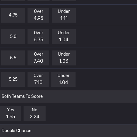
Over
Under
4.75
4.95
1.11
Over
Under
5.0
6.75
1.04
Over
Under
5.5
7.40
1.03
Over
Under
5.25
7.10
1.04
Both Teams To Score
Yes
No
1.55
2.24
Double Chance