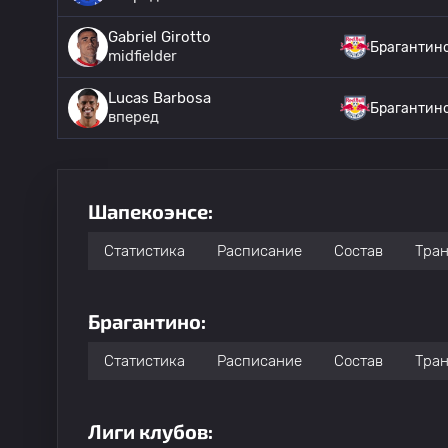
Gabriel Girotto
Брагантин
midfielder
Lucas Barbosa
Брагантин
вперед
Шапекоэнсе:
Статистика
Расписание
Состав
Тра
Брагантино:
Статистика
Расписание
Состав
Тра
Лиги клубов: