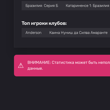
Бразилия: Серия Б
Катариненсе 1: Бразилия
Топ игроки клубов:
Anderson
Каина Нуниш да Силва Амаранте
ВНИМАНИЕ: Статистика может быть непол
данные.