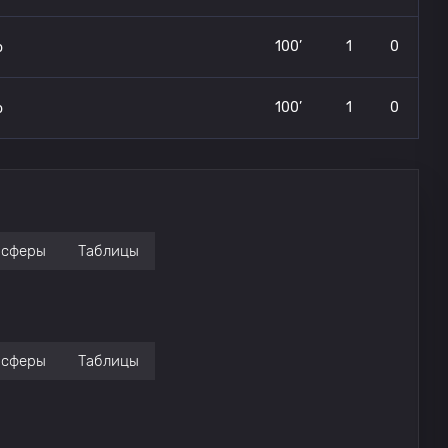
100’
1
0
о
100’
1
0
о
нсферы
Таблицы
нсферы
Таблицы