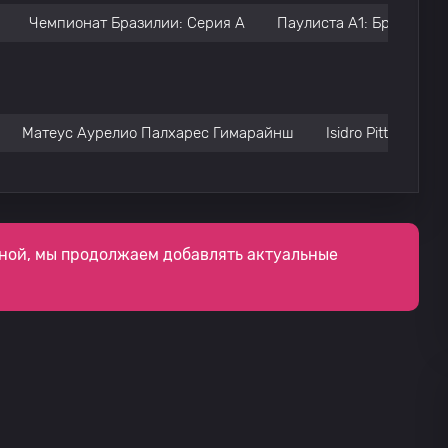
Чемпионат Бразилии: Серия А
Паулиста А1: Бразилия
Матеус Аурелио Палхарес Гимарайнш
Isidro Pitta
Ca
ной, мы продолжаем добавлять актуальные