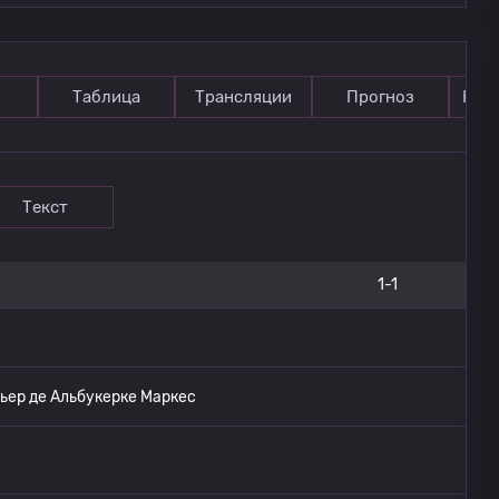
Таблица
Трансляции
Прогноз
Ком
Текст
1-1
ьер де Альбукерке Маркес