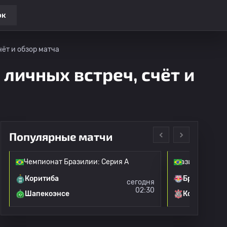
ок
ёт и обзор матча
 личных встреч, счёт и
Популярные матчи
Чемпионат Бразилии: Серия А
Чемпионат Бразилии: Серия А
Коритиба
Брагантино
сегодня
02:30
Шапекоэнсе
Коринтианс