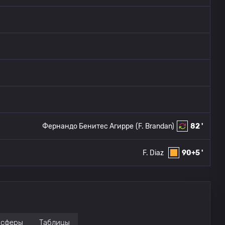
Фернандо Бенитес Агирре
(F. Brandan)
82 '
F. Diaz
90+5 '
нсферы
Таблицы