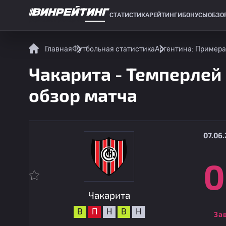
СТАТИСТИКА
РЕЙТИНГИ
БОНУСЫ
ОБЗО
СПОРТИВНАЯ СТАТИСТИКА
Главная
Футбольная статистика
Аргентина: Примера
Чакарита - Темперлей 
обзор матча
07.06.
0
Чакарита
В
П
Н
В
Н
За