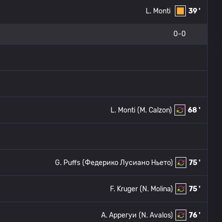
L. Monti
39 '
0-0
L. Monti
(M. Calzon)
68 '
G. Puffs
(Федерико Лусиано Ньето)
75 '
F. Kruger
(N. Molina)
75 '
A. Аррегуи
(N. Avalos)
76 '