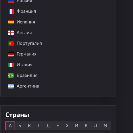
Россия
Франция
Испания
Англия
Португалия
Германия
Италия
Бразилия
Аргентина
Страны
Все
А
Б
В
Г
Д
Е
З
И
К
Л
М
Н
О