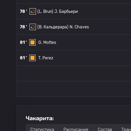
78 '
(L. Brun)
J. Барбьери
78 '
(B. Кальдерара)
N. Chaves
81 '
G. Mottes
81 '
T. Perez
Чакарита:
Статистика
Расписание
Состав
Тра