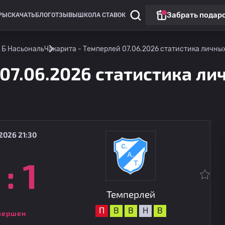
Забрать подар
РЫ
СКАЧАТЬ
БЛОГ
ОТЗЫВЫ
ШКОЛА СТАВОК
 Б Насьональ
Чакарита - Темперлей 07.06.2026 статистика личных
07.06.2026 статистика лич
2026 21:30
:
1
Примера Б Насьональ
Атланта
11.08
02:00
Темперлей
Темперлей
П
В
В
Н
В
вершен