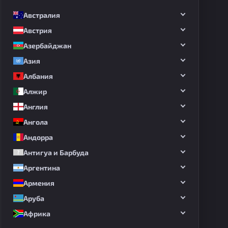
Австралия
Австрия
Азербайджан
Азия
Албания
Алжир
Англия
Ангола
Андорра
Антигуа и Барбуда
Аргентина
Армения
Аруба
Африка