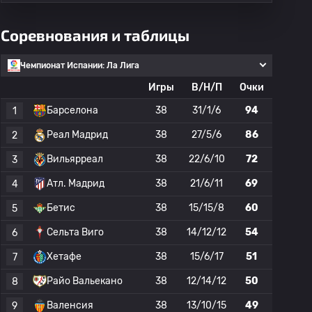
Соревнования и таблицы
Чемпионат Испании: Ла Лига
Игры
В/Н/П
Очки
Барселона
38
31/1/6
94
1
Реал Мадрид
38
27/5/6
86
2
Вильярреал
38
22/6/10
72
3
Атл. Мадрид
38
21/6/11
69
4
Бетис
38
15/15/8
60
5
Сельта Виго
38
14/12/12
54
6
Хетафе
38
15/6/17
51
7
Райо Вальекано
38
12/14/12
50
8
Валенсия
38
13/10/15
49
9