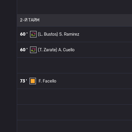
2-Й ТАЙМ
60 '
(L. Bustos)
S. Ramirez
60 '
(T. Zarate)
A. Cuello
73 '
F. Facello