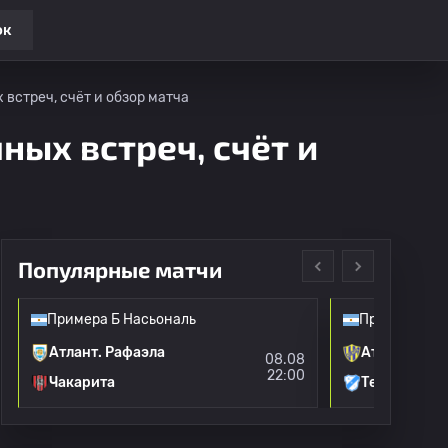
ок
 встреч, счёт и обзор матча
ных встреч, счёт и
Популярные матчи
Примера Б Насьональ
Примера Б Н
Атлант. Рафаэла
Атланта
08.08
22:00
Чакарита
Темперлей